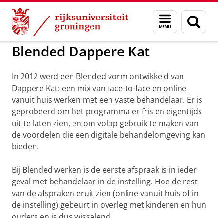
Skip
Skip
to
to
GMW
Onderzoek
Psychologie
Dappere kat
Menu
Zoek
Content
Navigation
en
zoeken
Blended Dappere Kat
In 2012 werd een Blended vorm ontwikkeld van
Dappere Kat: een mix van face-to-face en online
vanuit huis werken met een vaste behandelaar. Er is
geprobeerd om het programma er fris en eigentijds
uit te laten zien, en om volop gebruik te maken van
de voordelen die een digitale behandelomgeving kan
bieden.
Bij Blended werken is de eerste afspraak is in ieder
geval met behandelaar in de instelling. Hoe de rest
van de afspraken eruit zien (online vanuit huis of in
de instelling) gebeurt in overleg met kinderen en hun
ouders en is dus wisselend.