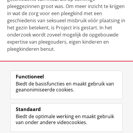
pleeggezinnen groot was. Om meer inzicht te krijgen
in wat de zorg voor een pleegkind met een
geschiedenis van seksueel misbruik vóór plaatsing in
het gezin betekent, is Project Iris gestart. In het
onderzoek wordt zoveel mogelijk de opgebouwde
expertise van pleegouders, eigen kinderen en
pleegkinderen benut.
Laatst gewijzigd:
20 juni 2024 08:07
Functioneel
View this page in:
English
Biedt de basisfuncties en maakt gebruik van
geanonimiseerde cookies.
F
L
R
I
Y
Volg de RUG
a
i
S
n
o
Standaard
c
n
S
s
u
Biedt de optimale werking en maakt gebruik
e
k
-
t
T
Studiekiezers
van onder andere videocookies.
b
e
f
a
u
Maatschappij/bedrijven
o
d
e
g
b