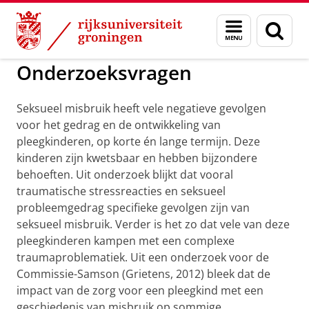
Skip
Skip
to
to
GMW
Project Iris
Menu
Zoek
Content
Navigation
en
zoeken
Onderzoeksvragen
Seksueel misbruik heeft vele negatieve gevolgen
voor het gedrag en de ontwikkeling van
pleegkinderen, op korte én lange termijn. Deze
kinderen zijn kwetsbaar en hebben bijzondere
behoeften. Uit onderzoek blijkt dat vooral
traumatische stressreacties en seksueel
probleemgedrag specifieke gevolgen zijn van
seksueel misbruik. Verder is het zo dat vele van deze
pleegkinderen kampen met een complexe
traumaproblematiek. Uit een onderzoek voor de
Commissie-Samson (Grietens, 2012) bleek dat de
impact van de zorg voor een pleegkind met een
geschiedenis van misbruik op sommige