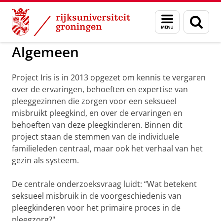
Skip
Skip
to
to
GMW
Project Iris
Menu
Zoek
Content
Navigation
en
zoeken
Algemeen
Project Iris is in 2013 opgezet om kennis te vergaren
over de ervaringen, behoeften en expertise van
pleeggezinnen die zorgen voor een seksueel
misbruikt pleegkind, en over de ervaringen en
behoeften van deze pleegkinderen. Binnen dit
project staan de stemmen van de individuele
familieleden centraal, maar ook het verhaal van het
gezin als systeem.
De centrale onderzoeksvraag luidt: “Wat betekent
seksueel misbruik in de voorgeschiedenis van
pleegkinderen voor het primaire proces in de
pleegzorg?"