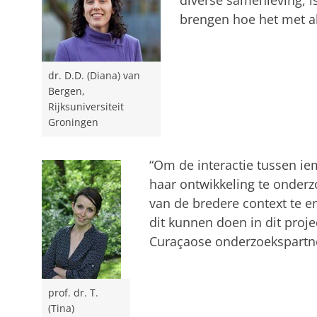
diverse samenleving, is
brengen hoe het met al
dr. D.D. (Diana) van
Bergen,
Rijksuniversiteit
Groningen
“Om de interactie tussen ie
haar ontwikkeling te onderzo
van de bredere context te e
dit kunnen doen in dit proje
Curaçaose onderzoekspartne
prof. dr. T.
(Tina)