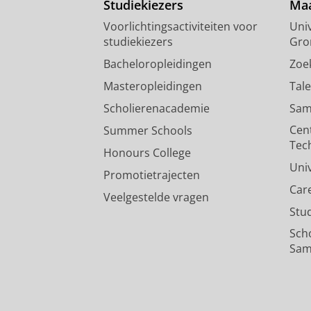
Studiekiezers
Maa
Voorlichtingsactiviteiten voor
Univ
studiekiezers
Gro
Bacheloropleidingen
Zoe
Masteropleidingen
Tal
Scholierenacademie
Sam
Cen
Summer Schools
Tec
Honours College
Uni
Promotietrajecten
Car
Veelgestelde vragen
Stu
Sch
Sam