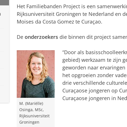
Het Familiebanden Project is een samenwerk
n
Rijksuniversiteit Groningen te Nederland en de
Moises da Costa Gomez te Curaçao.
De
onderzoekers
die binnen dit project same
“Door als basisschoolleerk
gebied) werkzaam te zijn g
geworden naar ervaringen 
het opgroeien zonder vader
drie verschillende culturele
Curaçaose jongeren op Cu
Curaçaose jongeren in Ned
M. (Mariëlle)
Osinga, MSc,
Rijksuniversiteit
Groningen