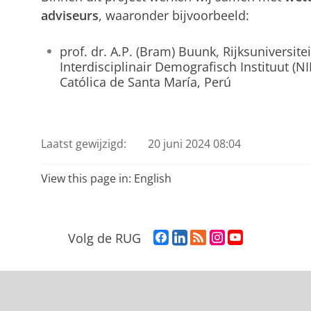
adviseurs
, waaronder bijvoorbeeld:
prof. dr. A.P. (Bram) Buunk, Rijksuniversit
Interdisciplinair Demografisch Instituut (N
Católica de Santa María, Perú
Laatst gewijzigd:
20 juni 2024 08:04
View this page in:
English
F
L
R
I
Y
Volg de RUG
a
i
S
n
o
c
n
S
s
u
e
k
-
t
T
b
e
f
a
u