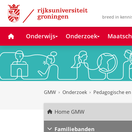
Skip
Skip
to
to
Content
Navigation
breed in kenni
Home
Onderwijs
Onderzoek
Maatsch
GMW
Onderzoek
Pedagogische en
Home GMW
Familiebanden