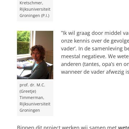
Kretschmer,
Rijksuniversiteit
Groningen (P.I.)
”Ik wil graag door middel v
onze kennis over de gevolge
vader’. In de samenleving be
meestal negatieve. We weten
anderen (tantes, opa’s en o
wanneer de vader afwezig is
prof. dr. M.C.
(Greetje)
Timmerman,
Rijksuniversiteit
Groningen
Binnen dit project werken wij samen met
wete