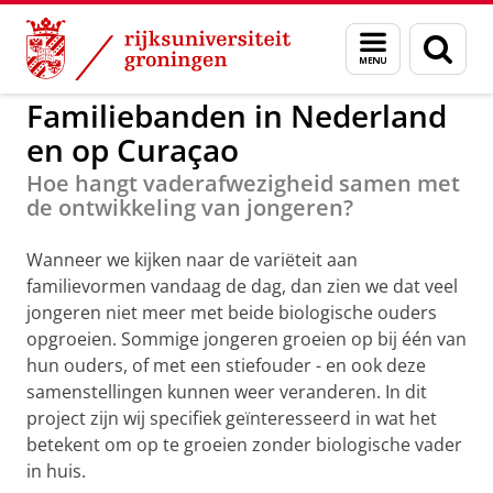
Skip
Skip
to
to
GMW
Familiebanden
Menu
Zoek
Content
Navigation
en
zoeken
Familiebanden in Nederland
en op Curaçao
Hoe hangt vaderafwezigheid samen met
de ontwikkeling van jongeren?
Wanneer we kijken naar de variëteit aan
familievormen vandaag de dag, dan zien we dat veel
jongeren niet meer met beide biologische ouders
opgroeien. Sommige jongeren groeien op bij één van
hun ouders, of met een stiefouder - en ook deze
samenstellingen kunnen weer veranderen. In dit
project zijn wij specifiek geïnteresseerd in wat het
betekent om op te groeien zonder biologische vader
in huis.