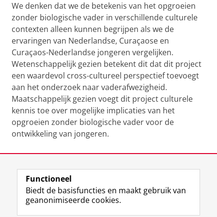
We denken dat we de betekenis van het opgroeien
zonder biologische vader in verschillende culturele
contexten alleen kunnen begrijpen als we de
ervaringen van Nederlandse, Curaçaose en
Curaçaos-Nederlandse jongeren vergelijken.
Wetenschappelijk gezien betekent dit dat dit project
een waardevol cross-cultureel perspectief toevoegt
aan het onderzoek naar vaderafwezigheid.
Maatschappelijk gezien voegt dit project culturele
kennis toe over mogelijke implicaties van het
opgroeien zonder biologische vader voor de
ontwikkeling van jongeren.
Laatst gewijzigd:
20 juni 2024 08:04
Functioneel
View this page in:
English
Biedt de basisfuncties en maakt gebruik van
geanonimiseerde cookies.
F
L
R
I
Y