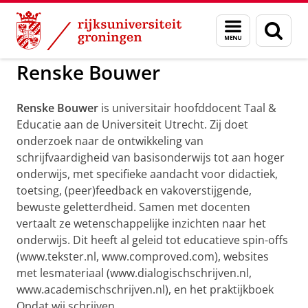
Skip
Skip
to
to
GMW
Dag van Taal, Kunsten en Cultuur
Menu
Zoek
Content
Navigation
en
zoeken
Renske Bouwer
Renske Bouwer
is universitair hoofddocent Taal &
Educatie aan de Universiteit Utrecht. Zij doet
onderzoek naar de ontwikkeling van
schrijfvaardigheid van basisonderwijs tot aan hoger
onderwijs, met specifieke aandacht voor didactiek,
toetsing, (peer)feedback en vakoverstijgende,
bewuste geletterdheid. Samen met docenten
vertaalt ze wetenschappelijke inzichten naar het
onderwijs. Dit heeft al geleid tot educatieve spin-offs
(www.tekster.nl, www.comproved.com), websites
met lesmateriaal (www.dialogischschrijven.nl,
www.academischschrijven.nl), en het praktijkboek
Opdat wij schrijven.