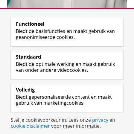
Laatst gewijzigd:
19 november 2025 08:30
Functioneel
Biedt de basisfuncties en maakt gebruik van
geanonimiseerde cookies.
F
L
R
I
Y
Volg de RUG
a
i
S
n
o
Standaard
c
n
S
s
u
Biedt de optimale werking en maakt gebruik
e
k
-
t
T
Studiekiezers
van onder andere videocookies.
b
e
f
a
u
Maatschappij/bedrijven
o
d
e
g
b
o
I
e
r
e
Alumni
k
n
d
a
-
Volledig
p
-
R
m
k
Biedt gepersonaliseerde content en maakt
Over ons
a
p
i
-
a
gebruik van marketingcookies.
g
a
j
a
n
i
g
k
c
a
Disclaimer & Copyright
Privacy
Cookies
n
i
s
c
a
Stel je cookievoorkeur in. Lees onze
privacy
en
Inloggen
a
n
u
o
l
cookie disclaimer
voor meer informatie.
R
a
n
u
R