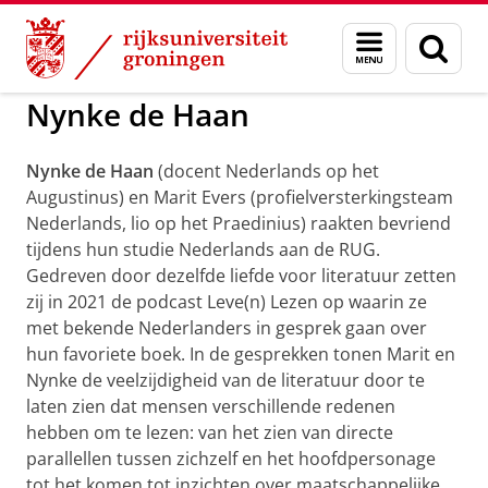
Skip
Skip
to
to
GMW
Dag van Taal, Kunsten en Cultuur
Menu
Zoek
Content
Navigation
en
zoeken
Nynke de Haan
Nynke de Haan
(docent Nederlands op het
Augustinus) en Marit Evers (profielversterkingsteam
Nederlands, lio op het Praedinius) raakten bevriend
tijdens hun studie Nederlands aan de RUG.
Gedreven door dezelfde liefde voor literatuur zetten
zij in 2021 de podcast Leve(n) Lezen op waarin ze
met bekende Nederlanders in gesprek gaan over
hun favoriete boek. In de gesprekken tonen Marit en
Nynke de veelzijdigheid van de literatuur door te
laten zien dat mensen verschillende redenen
hebben om te lezen: van het zien van directe
parallellen tussen zichzelf en het hoofdpersonage
tot het komen tot inzichten over maatschappelijke