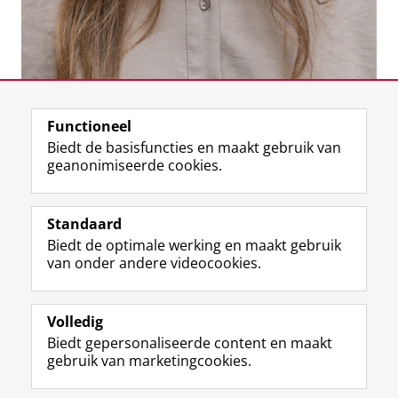
Laatst gewijzigd:
18 november 2025 11:41
Functioneel
Biedt de basisfuncties en maakt gebruik van
geanonimiseerde cookies.
F
L
R
I
Y
Volg de RUG
a
i
S
n
o
Standaard
c
n
S
s
u
Biedt de optimale werking en maakt gebruik
e
k
-
t
T
Studiekiezers
van onder andere videocookies.
b
e
f
a
u
Maatschappij/bedrijven
o
d
e
g
b
o
I
e
r
e
Alumni
k
n
d
a
-
Volledig
p
-
R
m
k
Biedt gepersonaliseerde content en maakt
Over ons
a
p
i
-
a
gebruik van marketingcookies.
g
a
j
a
n
i
g
k
c
a