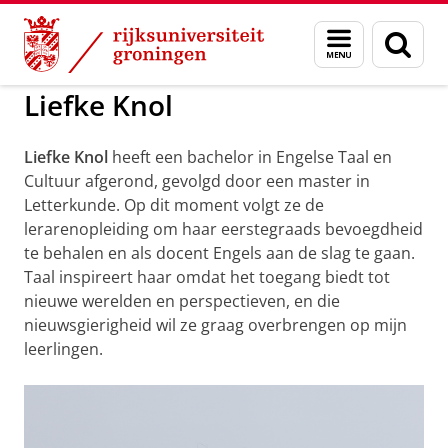
Skip
Skip
to
to
GMW
Dag van Taal, Kunsten en Cultuur
Menu
Zoek
Content
Navigation
en
zoeken
Liefke Knol
Liefke Knol
heeft een bachelor in Engelse Taal en
Cultuur afgerond, gevolgd door een master in
Letterkunde. Op dit moment volgt ze de
lerarenopleiding om haar eerstegraads bevoegdheid
te behalen en als docent Engels aan de slag te gaan.
Taal inspireert haar omdat het toegang biedt tot
nieuwe werelden en perspectieven, en die
nieuwsgierigheid wil ze graag overbrengen op mijn
leerlingen.