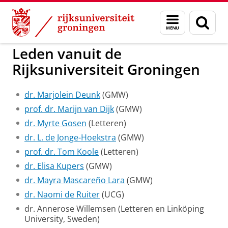
Skip
Skip
to
to
GMW
Over ons
Menu
Zoek
Content
Navigation
en
zoeken
Leden vanuit de
Rijksuniversiteit Groningen
dr. Marjolein Deunk
(GMW)
prof. dr. Marijn van Dijk
(GMW)
dr. Myrte Gosen
(Letteren)
dr. L. de Jonge-Hoekstra
(GMW)
prof. dr. Tom Koole
(Letteren)
dr. Elisa Kupers
(GMW)
dr. Mayra Mascareño Lara
(GMW)
dr. Naomi de Ruiter
(UCG)
dr. Annerose Willemsen (Letteren en Linköping
University, Sweden)