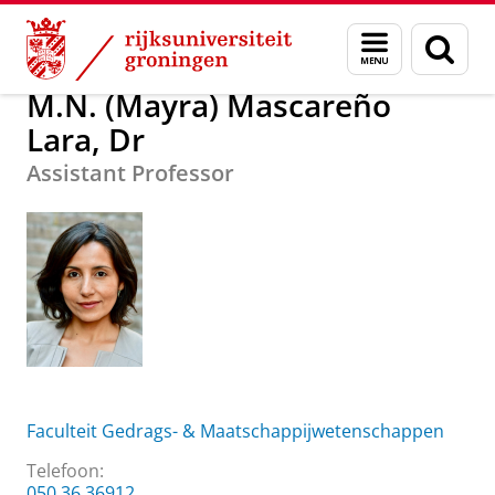
Skip
Skip
Over ons
M.N. (Mayra) Mascareño Lara, Dr
Menu
Zoek
to
to
en
Content
Navigation
zoeken
M.N. (Mayra) Mascareño
Lara, Dr
Assistant Professor
Faculteit Gedrags- & Maatschappijwetenschappen
Telefoon:
050 36 36912