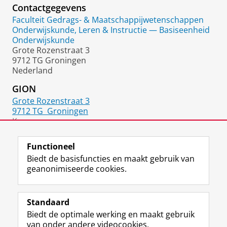
Contactgegevens
Faculteit Gedrags- & Maatschappijwetenschappen
Onderwijskunde, Leren & Instructie — Basiseenheid
Onderwijskunde
Grote Rozenstraat 3
9712 TG Groningen
Nederland
GION
Grote Rozenstraat 3
9712 TG
Groningen
Kamer:
0206
Functioneel
Biedt de basisfuncties en maakt gebruik van
geanonimiseerde cookies.
F
L
R
I
Y
Volg de RUG
a
i
S
n
o
Standaard
c
n
S
s
u
Biedt de optimale werking en maakt gebruik
e
k
-
t
T
Studiekiezers
van onder andere videocookies.
b
e
f
a
u