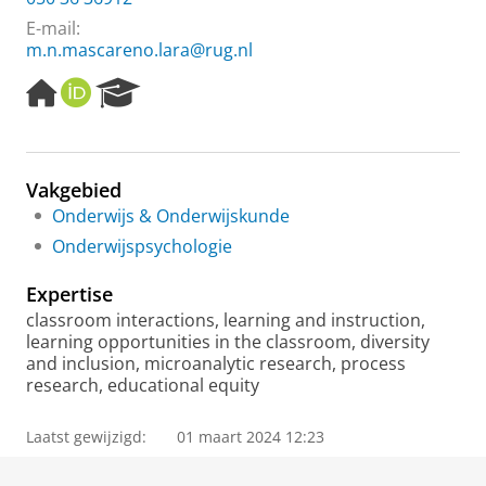
E-mail:
m.n.mascareno.lara@rug.nl
H
O
R
o
R
e
m
C
s
e
I
e
p
D
a
Vakgebied
a
r
Onderwijs & Onderwijskunde
g
c
e
h
Onderwijspsychologie
P
o
Expertise
r
classroom interactions, learning and instruction,
t
learning opportunities in the classroom, diversity
a
and inclusion, microanalytic research, process
l
research, educational equity
Laatst gewijzigd:
01 maart 2024 12:23