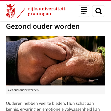
Skip
Skip
to
to
GMW
Onderzoek
Menu
Zoek
Content
Navigation
en
zoeken
Gezond ouder worden
Gezond ouder worden
Ouderen hebben veel te bieden. Hun schat aan
kennis, ervaring en emotionele volwassenheid kan