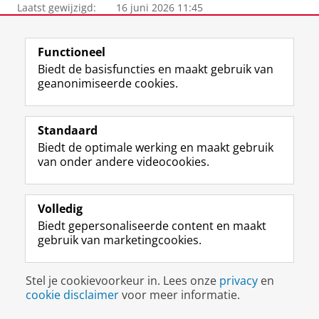
Laatst gewijzigd:
16 juni 2026 11:45
View this page in:
English
Functioneel
Biedt de basisfuncties en maakt gebruik van
geanonimiseerde cookies.
F
L
R
I
Y
Volg de RUG
a
i
S
n
o
c
n
S
s
u
Standaard
e
k
-
t
T
Studiekiezers
Biedt de optimale werking en maakt gebruik
b
e
f
a
u
van onder andere videocookies.
Maatschappij/bedrijven
o
d
e
g
b
o
I
e
r
e
Alumni
k
n
d
a
-
p
-
R
m
k
Volledig
Over ons
a
p
i
-
a
Biedt gepersonaliseerde content en maakt
g
a
j
a
n
gebruik van marketingcookies.
i
g
k
c
a
Disclaimer & Copyright
Privacy
Cookies
n
i
s
c
a
Inloggen
a
n
u
o
l
Stel je cookievoorkeur in. Lees onze
privacy
en
R
a
n
u
R
cookie disclaimer
voor meer informatie.
i
R
i
n
i