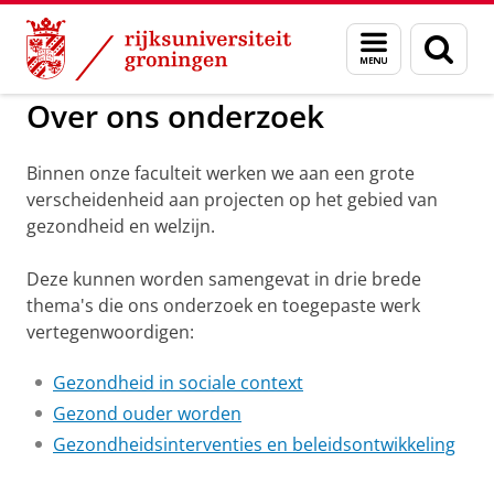
Skip
Skip
to
to
GMW
Onderzoek
Menu
Zoek
Content
Navigation
en
zoeken
Over ons onderzoek
Binnen onze faculteit werken we aan een grote
verscheidenheid aan projecten op het gebied van
gezondheid en welzijn.
Deze kunnen worden samengevat in drie brede
thema's die ons onderzoek en toegepaste werk
vertegenwoordigen:
Gezondheid in sociale context
Gezond ouder worden
Gezondheidsinterventies en beleidsontwikkeling