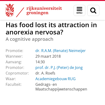
Skip
Skip
to
to
GMW
Actueel
Promoties GMW
Menu
Zoek
Content
Navigation
en
zoeken
Has food lost its attraction in
anorexia nervosa?
A cognitive approach
Promotie:
dr. R.A.M. (Renate) Neimeijer
Wanneer:
29 maart 2018
Aanvang:
14:30
Promotor:
prof. dr. P.J. (Peter) de Jong
Copromotor:
dr. A. Roefs
Waar:
Academiegebouw RUG
Faculteit:
Gedrags- en
Maatschappijwetenschappen