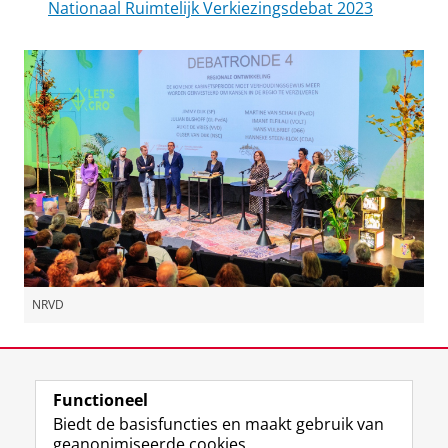
Nationaal Ruimtelijk Verkiezingsdebat 2023
NRVD
De aftermovie van het Ruimtelijk Verkiezingsdebat 2023
Pas uw cookie instellingen aan
om deze
video te zien
Laatst gewijzigd:
15 september 2025 13:10
Functioneel
Biedt de basisfuncties en maakt gebruik van
geanonimiseerde cookies.