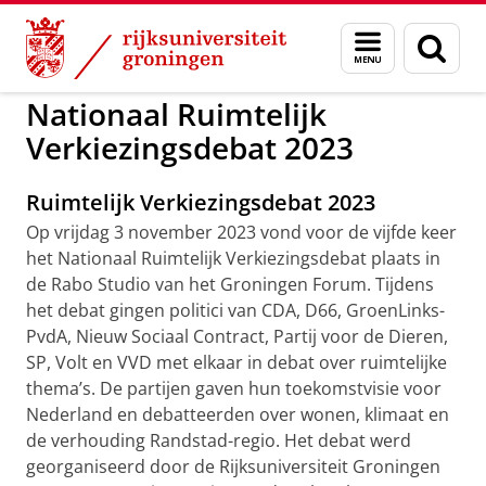
Skip
Skip
to
to
Over ons
RVD
Menu
Zoek
Content
Navigation
en
zoeken
Nationaal Ruimtelijk
Verkiezingsdebat 2023
Ruimtelijk Verkiezingsdebat 2023
Op vrijdag 3 november 2023 vond voor de vijfde keer
het Nationaal Ruimtelijk Verkiezingsdebat plaats in
de Rabo Studio van het Groningen Forum. Tijdens
het debat gingen politici van CDA, D66, GroenLinks-
PvdA, Nieuw Sociaal Contract, Partij voor de Dieren,
SP, Volt en VVD met elkaar in debat over ruimtelijke
thema’s. De partijen gaven hun toekomstvisie voor
Nederland en debatteerden over wonen, klimaat en
de verhouding Randstad-regio. Het debat werd
georganiseerd door de Rijksuniversiteit Groningen