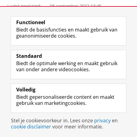
Laatst gewijzigd:
08 september 2022 13:45
Functioneel
Biedt de basisfuncties en maakt gebruik van
F
L
R
I
Y
Volg de RUG
geanonimiseerde cookies.
a
i
S
n
o
c
n
S
s
u
e
k
-
t
T
Studiekiezers
Standaard
b
e
f
a
u
Biedt de optimale werking en maakt gebruik
Maatschappij/bedrijven
o
d
e
g
b
van onder andere videocookies.
o
I
e
r
e
Alumni
k
n
d
a
-
p
-
R
m
k
Over ons
Volledig
a
p
i
-
a
g
a
j
a
n
Biedt gepersonaliseerde content en maakt
i
g
k
c
a
gebruik van marketingcookies.
Disclaimer & Copyright
Privacy
Cookies
n
i
s
c
a
Inloggen
a
n
u
o
l
R
a
n
u
R
Stel je cookievoorkeur in. Lees onze
privacy
en
i
R
i
n
i
cookie disclaimer
voor meer informatie.
j
i
v
t
j