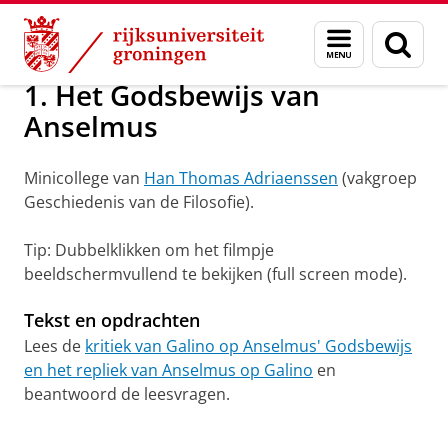
Skip
Skip
Over ons
Faculteit Wijsbegeerte
Video
Minicolleges
Menu
Zoek
to
to
en
Content
Navigation
zoeken
1. Het Godsbewijs van
Anselmus
Minicollege van
Han Thomas Adriaenssen
(vakgroep
Geschiedenis van de Filosofie).
Tip: Dubbelklikken om het filmpje
beeldschermvullend te bekijken (full screen mode).
Tekst en opdrachten
Lees de
kritiek van Galino op Anselmus' Godsbewijs
en het repliek van Anselmus op Galino
en
beantwoord de leesvragen.
Han Thomas Adriaenssen: Het Godsbewijs van
Anselmus
Pas uw cookie instellingen aan
om deze
video te zien