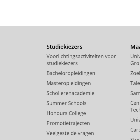
Studiekiezers
Maa
Voorlichtingsactiviteiten voor
Univ
studiekiezers
Gro
Bacheloropleidingen
Zoe
Masteropleidingen
Tal
Scholierenacademie
Sam
Cen
Summer Schools
Tec
Honours College
Uni
Promotietrajecten
Car
Veelgestelde vragen
Stu