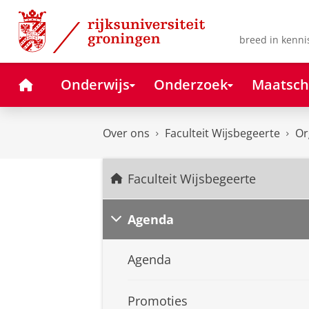
Skip
Skip
to
to
Content
Navigation
breed in kenni
Home
Onderwijs
Onderzoek
Maatsch
Over ons
Faculteit Wijsbegeerte
Or
Faculteit Wijsbegeerte
Agenda
Agenda
Promoties