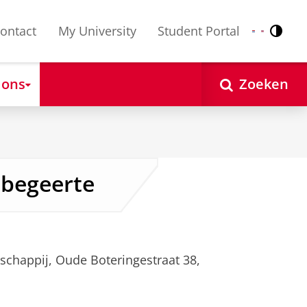
ontact
My University
Student Portal
Contr
Nederlands
English
 ons
Zoeken
sbegeerte
tschappij, Oude Boteringestraat 38,