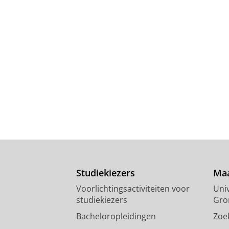
Studiekiezers
Maa
Voorlichtingsactiviteiten voor
Univ
studiekiezers
Gro
Bacheloropleidingen
Zoe