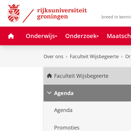
Skip
Skip
to
to
Content
Navigation
breed in kenni
Home
Onderwijs
Onderzoek
Maatsch
Over ons
Faculteit Wijsbegeerte
Or
Faculteit Wijsbegeerte
Agenda
Agenda
Promoties