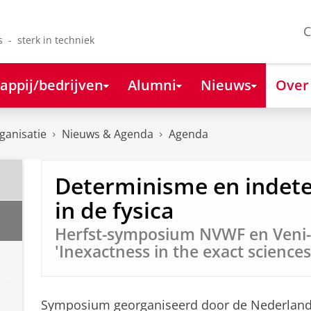
C
s - sterk in techniek
appij/bedrijven
Alumni
Nieuws
Over
ganisatie
Nieuws & Agenda
Agenda
Determinisme en indet
in de fysica
Herfst-symposium NVWF en Veni-
'Inexactness in the exact sciences
Symposium georganiseerd door de Nederland