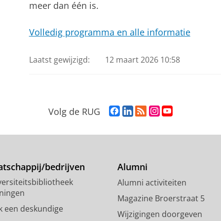
meer dan één is.
Volledig programma en alle informatie
Laatst gewijzigd:
12 maart 2026 10:58
F
L
R
I
Y
Volg de RUG
a
i
S
n
o
c
n
S
s
u
e
k
-
t
T
b
e
f
a
u
o
d
e
g
b
tschappij/bedrijven
Alumni
o
I
e
r
e
ersiteitsbibliotheek
Alumni activiteiten
k
n
d
a
-
ningen
p
-
R
m
k
Magazine Broerstraat 5
a
p
i
-
a
k een deskundige
Wijzigingen doorgeven
g
a
j
a
n