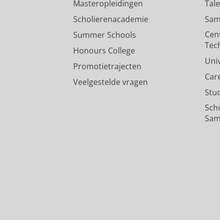
Masteropleidingen
Tal
Scholierenacademie
Sam
Cen
Summer Schools
Tec
Honours College
Uni
Promotietrajecten
Car
Veelgestelde vragen
Stu
Sch
Sam