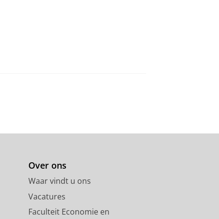
Over ons
Waar vindt u ons
Vacatures
Faculteit Economie en