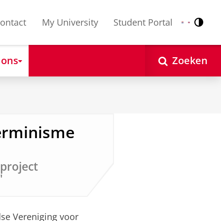
ontact
My University
Student Portal
Contr
Nederlands
English
 ons
Zoeken
erminisme
project
'
se Vereniging voor