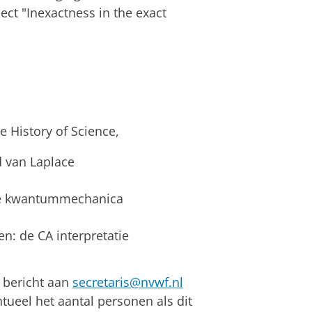
ct "Inexactness in the exact
he History of Science,
d van Laplace
 de kwantummechanica
: de CA interpretatie
 bericht aan
secretaris@nvwf.nl
ueel het aantal personen als dit