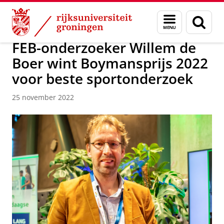
Skip
Skip
Over ons
News / FEB
Menu
Zoek
to
to
en
Content
Navigation
zoeken
FEB-onderzoeker Willem de
Boer wint Boymansprijs 2022
voor beste sportonderzoek
25 november 2022