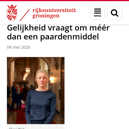
Skip
Skip
Over ons
Actueel
Nieuws
Menu
Zoek
to
to
en
Content
Navigation
zoeken
Gelijkheid vraagt om méér
dan een paardenmiddel
04 mei 2026