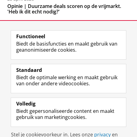
Opinie | Duurzame deals scoren op de vrijmarkt.
'Heb ik dit echt nodig?'
Functioneel
Biedt de basisfuncties en maakt gebruik van
geanonimiseerde cookies.
F
L
R
I
Y
Volg de RUG
a
i
S
n
o
Standaard
c
n
S
s
u
Biedt de optimale werking en maakt gebruik
e
k
-
t
T
Studiekiezers
van onder andere videocookies.
b
e
f
a
u
Maatschappij/bedrijven
o
d
e
g
b
o
I
e
r
e
Alumni
k
n
d
a
-
Volledig
p
-
R
m
k
Biedt gepersonaliseerde content en maakt
Over ons
a
p
i
-
a
gebruik van marketingcookies.
g
a
j
a
n
i
g
k
c
a
Disclaimer & Copyright
Privacy
Cookies
n
i
s
c
a
Stel je cookievoorkeur in. Lees onze
privacy
en