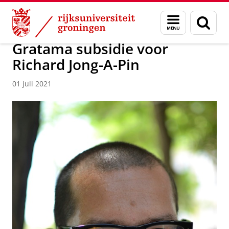
Skip
Skip
Over ons
News / FEB
Menu
Zoek
to
to
en
Content
Navigation
zoeken
Gratama subsidie voor
Richard Jong-A-Pin
01 juli 2021