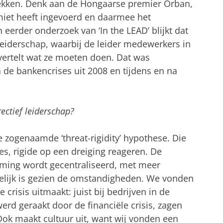
rekken. Denk aan de Hongaarse premier Orban,
miet heeft ingevoerd en daarmee het
 eerder onderzoek van ‘In the LEAD’ blijkt dat
ef leiderschap, waarbij de leider medewerkers in
 vertelt wat ze moeten doen. Dat was
a de bankencrises uit 2008 en tijdens en na
rectief leiderschap?
e zogenaamde ‘threat-rigidity’ hypothese. Die
es, rigide op een dreiging reageren. De
orming wordt gecentraliseerd, met meer
selijk is gezien de omstandigheden. We vonden
 crisis uitmaakt: juist bij bedrijven in de
werd geraakt door de financiële crisis, zagen
Ook maakt cultuur uit, want wij vonden een