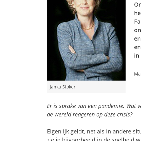
Or
he
Fa
on
en
en
in
Mar
Janka Stoker
Er is sprake van een pandemie. Wat v
de wereld reageren op deze crisis?
Eigenlijk geldt, net als in andere si
zie je bijvoorbeeld in de snelheid