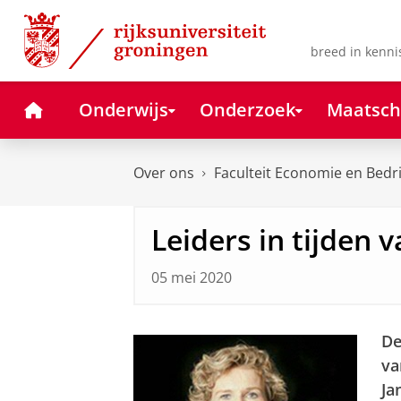
Skip
Skip
to
to
Content
Navigation
breed in kenni
Home
Onderwijs
Onderzoek
Maatsch
Over ons
Faculteit Economie en Bedr
Leiders in tijden 
05 mei 2020
De
va
Ja