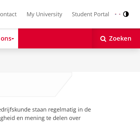
ontact
My University
Student Portal
Contr
Nederlands
English
 ons
Zoeken
rijfskunde staan regelmatig in de
gheid en mening te delen over