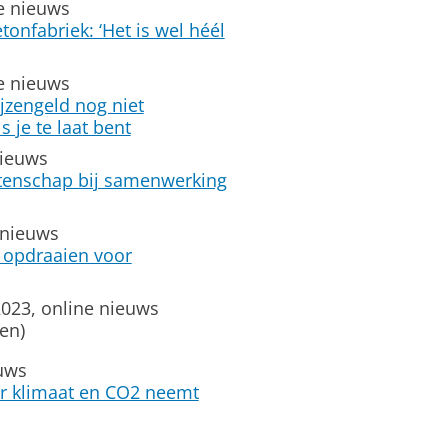
e nieuws
onfabriek: ‘Het is wel héél
e nieuws
ijzengeld nog niet
s je te laat bent
nieuws
enschap bij samenwerking
 nieuws
 opdraaien voor
23, online nieuws
en)
uws
r klimaat en CO2 neemt