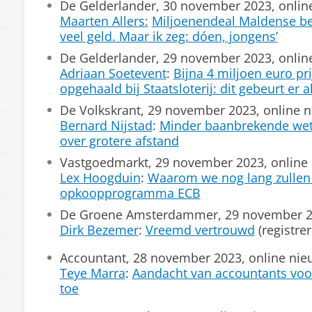
De Gelderlander, 30 november 2023, onlin
Maarten Allers:
Miljoenendeal Maldense bet
veel geld. Maar ik zeg: dóen, jongens’
De Gelderlander, 29 november 2023, onlin
Adriaan Soetevent
:
Bijna 4 miljoen euro pr
opgehaald bij Staatsloterij: dit gebeurt er al
De Volkskrant, 29 november 2023, online 
Bernard Nijstad
:
Minder baanbrekende wet
over grotere afstand
Vastgoedmarkt, 29 november 2023, online
Lex Hoogduin
:
Waarom we nog lang zullen
opkoopprogramma ECB
De Groene Amsterdammer, 29 november 20
Dirk Bezemer
:
Vreemd vertrouwd
(registrer
Accountant, 28 november 2023, online nie
Teye Marra
:
Aandacht van accountants voo
toe