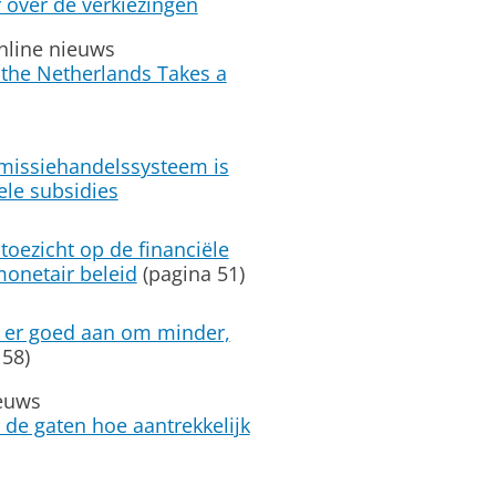
 over de verkiezingen
nline nieuws
 the Netherlands Takes a
emissiehandelssysteem is
ele subsidies
toezicht op de financiële
monetair beleid
(pagina 51)
 er goed aan om minder,
 58)
ieuws
in de gaten hoe aantrekkelijk