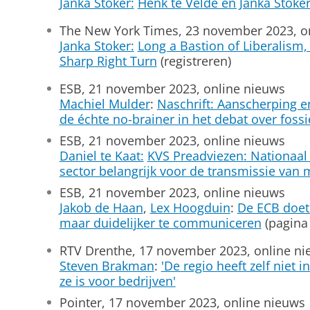
Janka Stoker:
Henk te Velde en Janka Stoker
The New York Times, 23 november 2023, o
Janka Stoker:
Long a Bastion of Liberalism,
Sharp Right Turn
(registreren)
ESB, 21 november 2023, online nieuws
Machiel Mulder
:
Naschrift: Aanscherping 
de échte no-brainer in het debat over fossi
ESB, 21 november 2023, online nieuws
Daniel te Kaat:
KVS Preadviezen: Nationaal 
sector belangrijk voor de transmissie van 
ESB, 21 november 2023, online nieuws
Jakob de Haan
,
Lex Hoogduin
:
De ECB doet
maar duidelijker te communiceren
(pagina
RTV Drenthe, 17 november 2023, online n
Steven Brakman
:
'De regio heeft zelf niet 
ze is voor bedrijven'
Pointer, 17 november 2023, online nieuws