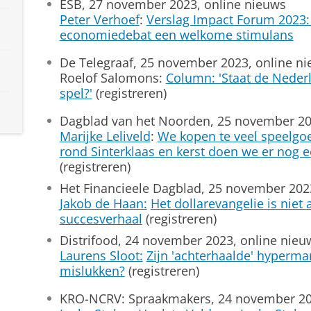
ESB, 27 november 2023, online nieuws
Peter Verhoef
:
Verslag Impact Forum 2023
economiedebat een welkome stimulans
De Telegraaf, 25 november 2023, online n
Roelof Salomons:
Column: 'Staat de Nederl
spel?'
(registreren)
Dagblad van het Noorden, 25 november 20
Marijke Leliveld
:
We kopen te veel speelgo
rond Sinterklaas en kerst doen we er nog 
(registreren)
Het Financieele Dagblad, 25 november 202
Jakob de Haan:
Het dollarevangelie is niet
succesverhaal
(registreren)
Distrifood, 24 november 2023, online nieu
Laurens Sloot:
Zijn 'achterhaalde' hyperm
mislukken?
(registreren)
KRO-NCRV: Spraakmakers, 24 november 202