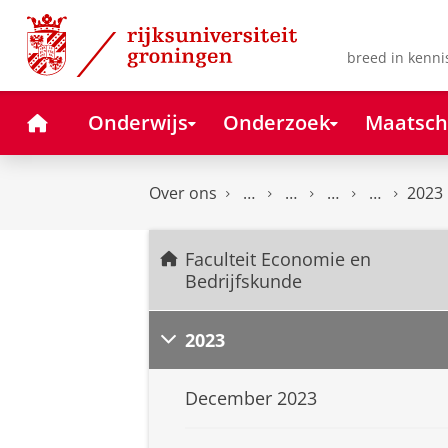
Skip
Skip
to
to
Content
Navigation
breed in kenni
Home
Onderwijs
Onderzoek
Maatsch
Over ons
2023
Faculteit Economie en
Bedrijfskunde
2023
December 2023