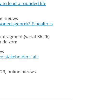
 to lead a rounded life
ne nieuws
soneelsgebrek? E-health is
iofragment (vanaf 36:26)
n de zorg
ws
ed stakeholders' als
3, online nieuws