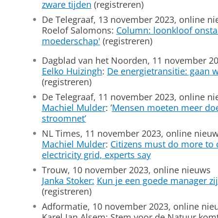
zware tijden
(registreren)
De Telegraaf, 13 november 2023, online n
Roelof Salomons:
Column: loonkloof onstaa
moederschap'
(registreren)
Dagblad van het Noorden, 11 november 20
Eelko Huizingh
:
De energietransitie: gaan 
(registreren)
De Telegraaf, 11 november 2023, online n
Machiel Mulder
: ’
Mensen moeten meer doe
stroomnet’
NL Times, 11 november 2023, online nieu
Machiel Mulder
:
Citizens must do more to 
electricity grid, experts say
Trouw, 10 november 2023, online nieuws
Janka Stoker:
Kun je een goede manager zij
(registreren)
Adformatie, 10 november 2023, online nie
Karel Jan Alsem: Stem voor de Natuur komt