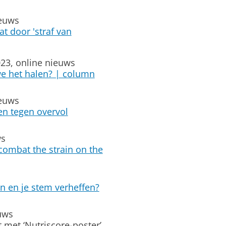
ieuws
t door 'straf van
23, online nieuws
we het halen? | column
ieuws
n tegen overvol
ws
combat the strain on the
n en je stem verheffen?
uws
 met ‘Nutriscore-poster’