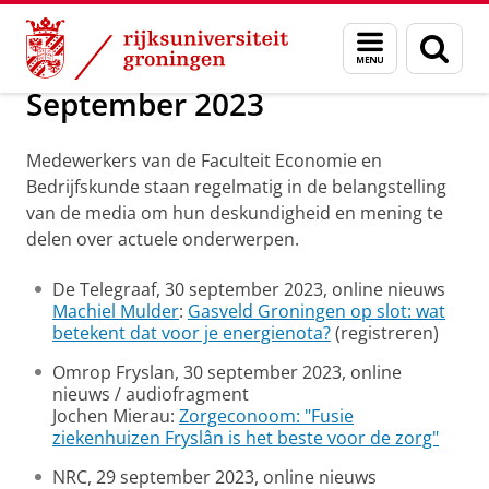
Skip
Skip
Over ons
2023
Menu
Zoek
to
to
en
Content
Navigation
zoeken
September 2023
Medewerkers van de Faculteit Economie en
Bedrijfskunde staan regelmatig in de belangstelling
van de media om hun deskundigheid en mening te
delen over actuele onderwerpen.
De Telegraaf, 30 september 2023, online nieuws
Machiel Mulder
:
Gasveld Groningen op slot: wat
betekent dat voor je energienota?
(registreren)
Omrop Fryslan, 30 september 2023, online
nieuws / audiofragment
Jochen Mierau:
Zorgeconoom: "Fusie
ziekenhuizen Fryslân is het beste voor de zorg"
NRC, 29 september 2023, online nieuws