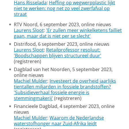
Hans Risselada
:
Heffing op wegwerpplastic lijkt
niet te werken: nog net zo veel zwerfafval op
straat
RTV Noord, 6 september 2023, online nieuws
Laurens Sloot
:
'Er zullen meer winkelketens failliet
gaan, maar dat is niet per se slecht'
Distrifood, 6 september 2023, online nieuws
Laurens Sloot
:
Retailprofessor resoluut:
'Boodschappen blijven structureel duur'
(registreren)
Dagblad van het Noorden, 5 september 2023,
online nieuws
Machiel Mulder
:
Investeert de overheid jaarlijks
tientallen miljarden in fossiele brandstoffen?
'Subsidieverhaal fossiele energie is
stemmingmakerij'
(registreren)
Financieele Dagblad, 4 september 2023, online
nieuws
Machiel Mulder
:
Waarom de Nederlandse
waterstofhonger naar Zuid-Afrika leidt