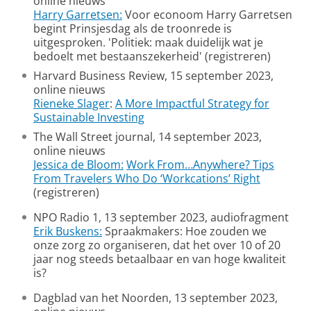
online nieuws
Harry Garretsen:
Voor econoom Harry Garretsen
begint Prinsjesdag als de troonrede is
uitgesproken. 'Politiek: maak duidelijk wat je
bedoelt met bestaanszekerheid' (registreren)
Harvard Business Review, 15 september 2023,
online nieuws
Rieneke Slager
:
A More Impactful Strategy for
Sustainable Investing
The Wall Street journal, 14 september 2023,
online nieuws
Jessica de Bloom:
Work From…Anywhere? Tips
From Travelers Who Do ‘Workcations’ Right
(registreren)
NPO Radio 1, 13 september 2023, audiofragment
Erik Buskens:
Spraakmakers: Hoe zouden we
onze zorg zo organiseren, dat het over 10 of 20
jaar nog steeds betaalbaar en van hoge kwaliteit
is?
Dagblad van het Noorden, 13 september 2023,