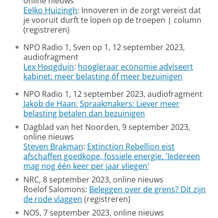
online nieuws
Eelko Huizingh
: Innoveren in de zorgt vereist dat
je vooruit durft te lopen op de troepen | column
(registreren)
NPO Radio 1, Sven op 1, 12 september 2023,
audiofragment
Lex Hoogduin
:
hoogleraar economie adviseert
kabinet: meer belasting óf meer bezuinigen
NPO Radio 1, 12 september 2023, audiofragment
Jakob de Haan:
Spraakmakers: Liever meer
belasting betalen dan bezuinigen
Dagblad van het Noorden, 9 september 2023,
online nieuws
Steven Brakman
:
Extinction Rebellion eist
afschaffen goedkope, fossiele energie. 'Iedereen
mag nog één keer per jaar vliegen'
NRC, 8 september 2023, online nieuws
Roelof Salomons:
Beleggen over de grens? Dit zijn
de rode vlaggen
(registreren)
NOS, 7 september 2023, online nieuws