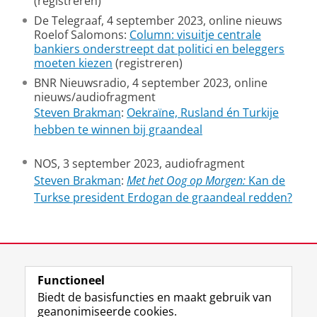
(registreren)
De Telegraaf, 4 september 2023, online nieuws
Roelof Salomons:
Column: visuitje centrale
bankiers onderstreept dat politici en beleggers
moeten kiezen
(registreren)
BNR Nieuwsradio, 4 september 2023, online
nieuws/audiofragment
Steven Brakman
:
Oekraïne, Rusland én Turkije
hebben te winnen bij graandeal
NOS, 3 september 2023, audiofragment
Steven Brakman
:
Met het Oog op Morgen:
Kan de
Turkse president Erdogan de graandeal redden?
Laatst gewijzigd:
03 augustus 2026 13:50
Functioneel
View this page in:
English
Biedt de basisfuncties en maakt gebruik van
geanonimiseerde cookies.