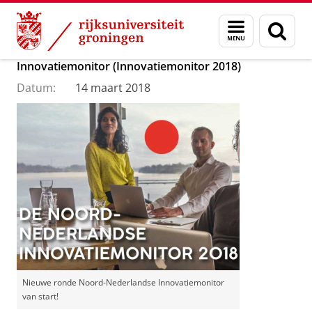
Skip
Skip
Department of Innovation Management & Str
Menu
Zoek
to
to
en
Content
Navigation
Start nieuwe ronde Noord-Nederlandse
zoeken
Innovatiemonitor (Innovatiemonitor 2018)
Datum:
14 maart 2018
Nieuwe ronde Noord-Nederlandse Innovatiemonitor
van start!