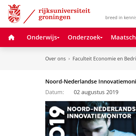
Skip
Skip
to
to
Content
Navigation
breed in kenni
Home
Onderwijs
Onderzoek
Maatsch
Over ons
Faculteit Economie en Bedr
Noord-Nederlandse Innovatiemonit
Datum:
02 augustus 2019