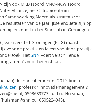
SNN zijn ook MKB Noord, VNO-NCW Noord,
ater Alliance, het Octrooicentrum
 en Samenwerking Noord als strategische
. De resultaten van de jaarlijkse enquête zijn op
 een bijeenkomst in het Stadslab in Groningen.
Rijksuniversiteit Groningen (RUG) maakt
k voor de praktijk en levert vanuit de praktijk
 onderzoek. Het
SNN
voert verschillende
eprogramma’s voor het mkb uit.
me aan) de Innovatiemonitor 2019, kunt u
ekhuizen
, professor Innovatiemanagement &
huizen@rug.nl, 0503633777) of Luc Hulsman,
(hulsman@snn.eu, 0505224945).