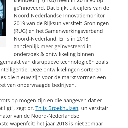
kleinbedrijf (mkb) heeft in 2018 volop
geïnnoveerd. Dat blijkt uit cijfers van de
Noord-Nederlandse Innovatiemonitor
2019 van de Rijksuniversiteit Groningen
(RUG) en het Samenwerkingsverband
Noord-Nederland. Er is in 2018
aanzienlijk meer geïnvesteerd in
onderzoek & ontwikkeling binnen
kgemaakt van disruptieve technologieën zoals
ntelligentie. Deze ontwikkelingen sorteren
ties die nieuw zijn voor de markt vormen een
zet van ondervraagde bedrijven.
 trots op mogen zijn en die aangeven dat er
ligt", zegt dr.
Thijs Broekhuizen
, universitair
nator van de Noord-Nederlandse
kste wapenfeit: het jaar 2018 is niet zomaar