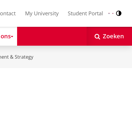
ontact
My University
Student Portal
Contr
Nederlands
English
 ons
Zoeken
ent & Strategy