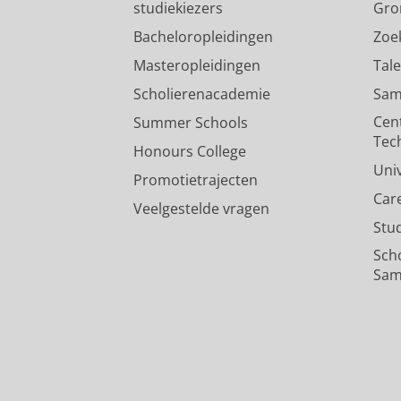
studiekiezers
Gro
Bacheloropleidingen
Zoe
Masteropleidingen
Tal
Scholierenacademie
Sam
Cen
Summer Schools
Tec
Honours College
Uni
Promotietrajecten
Car
Veelgestelde vragen
Stu
Sch
Sam