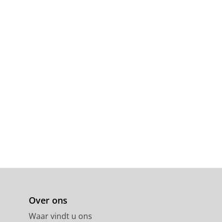
Over ons
Waar vindt u ons