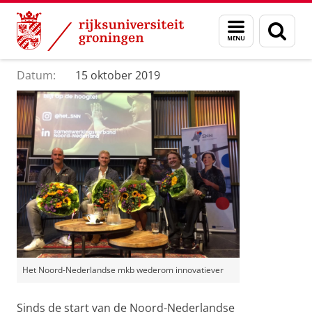
Skip
Skip
Department of Innovation Management & Str
Menu
Zoek
to
to
en
Content
Navigation
Het Noord-Nederlandse mkb wederom innovatiever
zoeken
Datum:
15 oktober 2019
Het Noord-Nederlandse mkb wederom innovatiever
Sinds de start van de Noord-Nederlandse