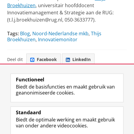
Broekhuizen
, universitair hoofddocent
Innovatiemanagement & Strategie aan de RUG:
(t.l.j.broekhuizen@rug.nl, 050-3633777).
Tags:
Blog
,
Noord-Nederlandse mkb
,
Thijs
Broekhuizen
,
Innovatiemonitor
Deel dit
Facebook
LinkedIn
Functioneel
Biedt de basisfuncties en maakt gebruik van
geanonimiseerde cookies.
F
L
R
I
Y
Volg de RUG
a
i
S
n
o
Standaard
c
n
S
s
u
Biedt de optimale werking en maakt gebruik
e
k
-
t
T
Studiekiezers
van onder andere videocookies.
b
e
f
a
u
Maatschappij/bedrijven
o
d
e
g
b