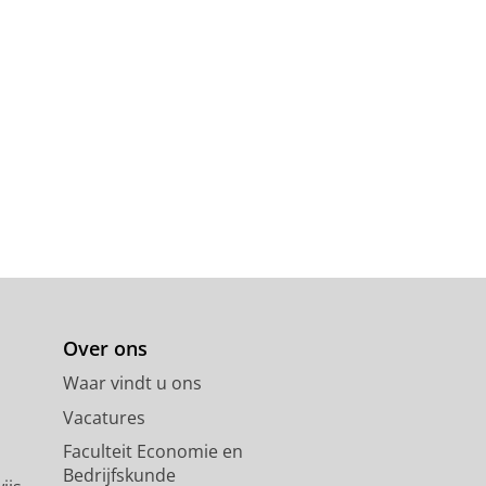
Over ons
Waar vindt u ons
Vacatures
Faculteit Economie en
Bedrijfskunde