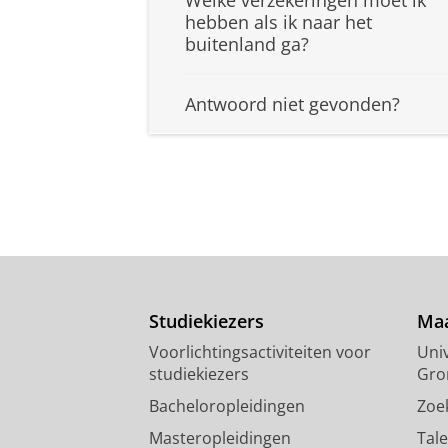
Welke verzekeringen moet ik
hebben als ik naar het
buitenland ga?
Antwoord niet gevonden?
Studiekiezers
Maa
Voorlichtingsactiviteiten voor
Univ
studiekiezers
Gro
Bacheloropleidingen
Zoe
Masteropleidingen
Tal