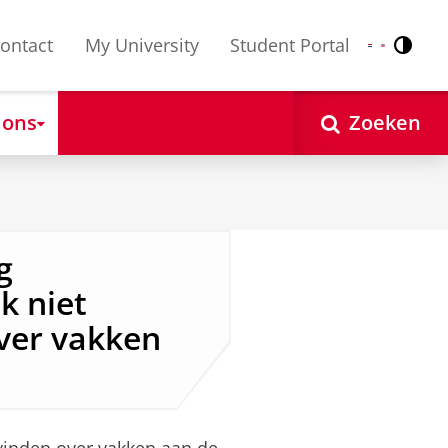
ontact
My University
Student Portal
Contr
Nederlands
English
 ons
Zoeken
g
k niet
ver vakken