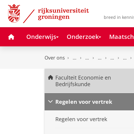
Skip
Skip
to
to
Content
Navigation
breed in kenni
Home
Onderwijs
Onderzoek
Maatsch
Over ons
Faculteit Economie en
Bedrijfskunde
Regelen voor vertrek
Regelen voor vertrek