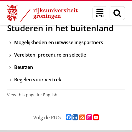
Skip
Skip
Over ons
Bachelorstudent / FEB
Menu
Zoek
to
to
en
Content
Navigation
zoeken
Studeren in het buitenland
Mogelijkheden en uitwisselingspartners
Vereisten, procedure en selectie
Beurzen
Regelen voor vertrek
View this page in:
English
F
L
R
I
Y
Volg de RUG
a
i
S
n
o
c
n
S
s
u