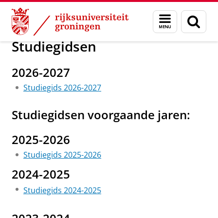
Skip
Skip
Over ons
Onderwijs
Menu
Zoek
to
to
en
Content
Navigation
zoeken
Studiegidsen
2026-2027
Studiegids 2026-2027
Studiegidsen voorgaande jaren:
2025-2026
Studiegids 2025-2026
2024-2025
Studiegids 2024-2025