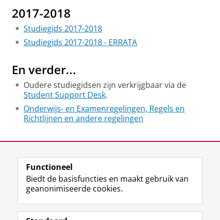
2017-2018
Studiegids 2017-2018
Studiegids 2017-2018 - ERRATA
En verder...
Oudere studiegidsen zijn verkrijgbaar via de
Student Support Desk
.
Onderwijs- en Examenregelingen, Regels en
Richtlijnen en andere regelingen
Laatst gewijzigd:
28 juli 2026 16:10
Functioneel
View this page in:
English
Biedt de basisfuncties en maakt gebruik van
geanonimiseerde cookies.
F
L
R
I
Y
Volg de RUG
a
i
S
n
o