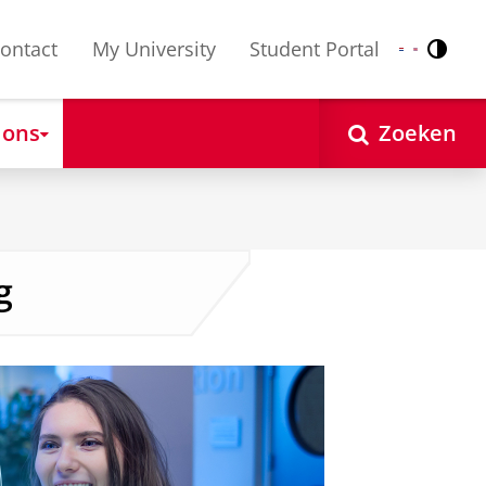
ontact
My University
Student Portal
Contr
Nederlands
English
 ons
Zoeken
g