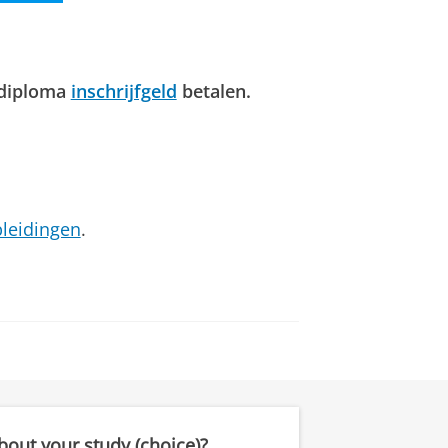
 diploma
inschrijfgeld
betalen.
leidingen
.
out your study (choice)?