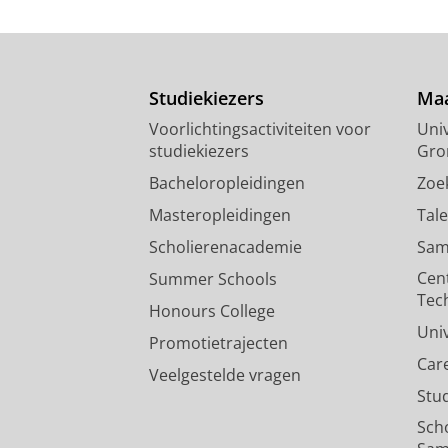
Studiekiezers
Maa
Voorlichtingsactiviteiten voor
Univ
studiekiezers
Gro
Bacheloropleidingen
Zoe
Masteropleidingen
Tal
Scholierenacademie
Sam
Cen
Summer Schools
Tec
Honours College
Uni
Promotietrajecten
Car
Veelgestelde vragen
Stu
Sch