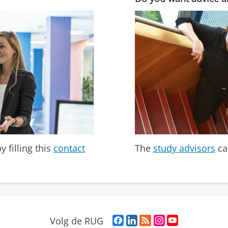
 filling this
contact
The
study advisors
ca
F
L
R
I
Y
Volg de RUG