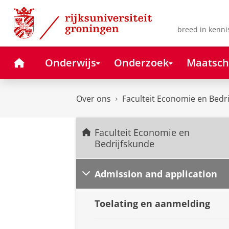
Skip
Skip
to
to
Content
Navigation
breed in kenni
Home
Onderwijs
Onderzoek
Maatsch
Over ons
Faculteit Economie en Bedr
Faculteit Economie en
Bedrijfskunde
Admission and application
Toelating en aanmelding