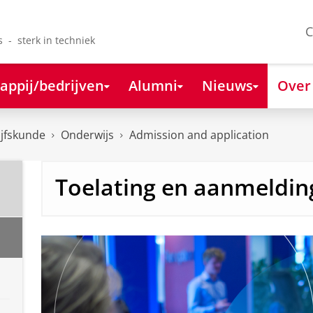
C
s - sterk in techniek
appij/bedrijven
Alumni
Nieuws
Over
ijfskunde
Onderwijs
Admission and application
Toelating en aanmeldin