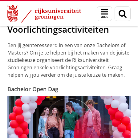
Skip
Skip
Over ons
Voorlichtingsactiviteiten
Menu
Zoek
to
to
en
Content
Navigation
zoeken
Voorlichtingsactiviteiten
Ben jij geïnteresseerd in een van onze Bachelors of
Masters? Om je te helpen bij het maken van de juiste
studiekeuze organiseert de Rijksuniversiteit
Groningen enkele voorlichtingsactiviteiten. Graag
helpen wij jou verder om de juiste keuze te maken.
Bachelor Open Dag