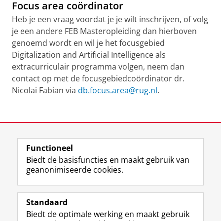
Focus area co
ö
rdinator
Heb je een vraag voordat je je wilt inschrijven, of volg
je een andere FEB Masteropleiding dan hierboven
genoemd wordt en wil je het focusgebied
Digitalization and Artificial Intelligence als
extracurriculair programma volgen, neem dan
contact op met de focusgebiedcoördinator dr.
Nicolai Fabian via
db.focus.area@rug.nl
.
Data onderzoek in ons onderwijs
Pas uw cookie instellingen aan
om deze
video te zien
Laatst gewijzigd:
19 november 2025 12:58
Functioneel
View this page in:
English
Biedt de basisfuncties en maakt gebruik van
geanonimiseerde cookies.
F
L
R
I
Y
Volg de RUG
a
i
S
n
o
Standaard
c
n
S
s
u
Biedt de optimale werking en maakt gebruik
e
k
-
t
T
Studiekiezers