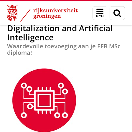
Skip
Skip
Over ons
Focusgebieden
Menu
Zoek
to
to
en
Content
Navigation
zoeken
Digitalization and Artificial
Intelligence
Waardevolle toevoeging aan je FEB MSc
diploma!