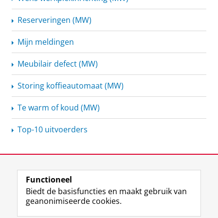
Reserveringen (MW)
Mijn meldingen
Meubilair defect (MW)
Storing koffieautomaat (MW)
Te warm of koud (MW)
Top-10 uitvoerders
Functioneel
Biedt de basisfuncties en maakt gebruik van
geanonimiseerde cookies.
F
L
R
I
Y
Volg de RUG