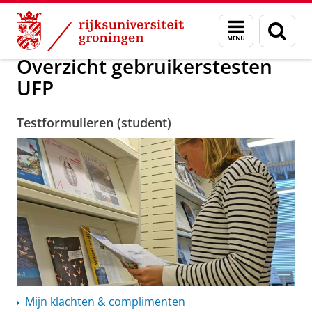
Skip
Skip
Overzicht gebruikerstesten UFP
Menu
Zoek
to
to
en
Content
Navigation
zoeken
Overzicht gebruikerstesten
UFP
Testformulieren (student)
Mijn klachten & complimenten