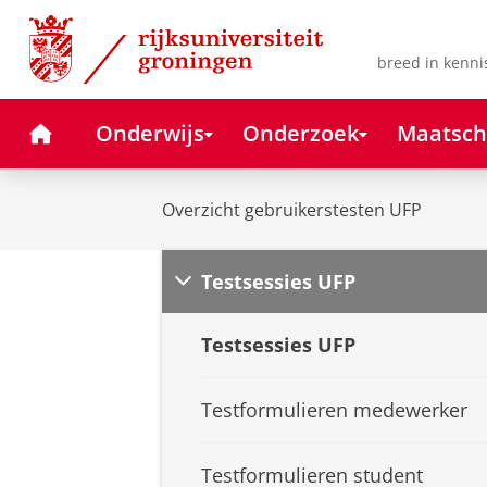
Skip
Skip
to
to
Content
Navigation
breed in kenni
Home
Onderwijs
Onderzoek
Maatsch
Overzicht gebruikerstesten UFP
Testsessies UFP
Testsessies UFP
Testformulieren medewerker
Testformulieren student