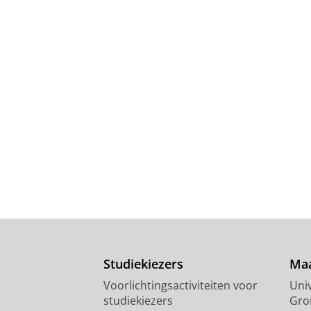
Studiekiezers
Maa
Voorlichtingsactiviteiten voor
Univ
studiekiezers
Gro