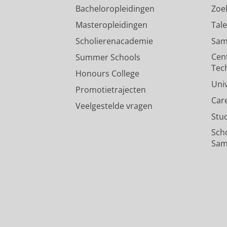
Bacheloropleidingen
Zoe
Masteropleidingen
Tal
Scholierenacademie
Sam
Cen
Summer Schools
Tec
Honours College
Uni
Promotietrajecten
Car
Veelgestelde vragen
Stu
Sch
Sam