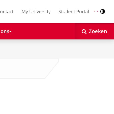
ontact
My University
Student Portal
Contr
Nederlands
English
 ons
Zoeken