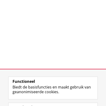
Functioneel
Biedt de basisfuncties en maakt gebruik van
geanonimiseerde cookies.
F
L
R
I
Y
Volg de RUG
a
i
S
n
o