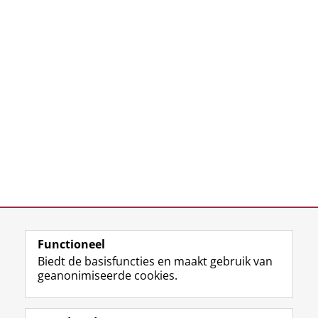
Functioneel
Biedt de basisfuncties en maakt gebruik van
geanonimiseerde cookies.
F
L
R
I
Y
Volg de RUG
a
i
S
n
o