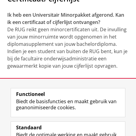
Ik heb een Universitair Minorpakket afgerond. Kan
ik een certificaat of cijferlijst ontvangen?
De RUG reikt geen minorcertificaten uit. De invulling
van jouw minorruimte wordt opgenomen in het
diplomasupplement van jouw bachelordiploma.
Indien je een student van buiten de RUG bent, kun je
bij de facultaire onderwijsadministratie een
gewaarmerkt kopie van jouw cijferlijst opvragen.
Laatst gewijzigd:
20 mei 2026 15:11
Functioneel
View this page in:
English
Biedt de basisfuncties en maakt gebruik van
geanonimiseerde cookies.
F
L
R
I
Y
Volg de RUG
a
i
S
n
o
Standaard
c
n
S
s
u
Biedt de optimale werking en maakt gebruik