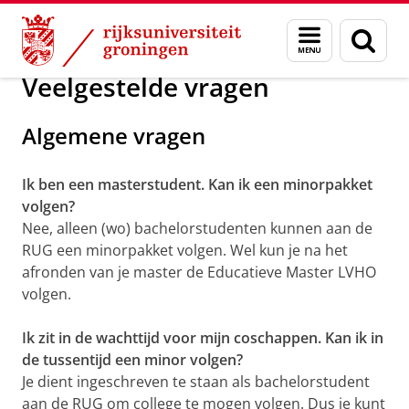
Skip
Skip
Onderwijs
Minor programma's
Menu
Zoek
to
to
en
Content
Navigation
zoeken
Veelgestelde vragen
Algemene vragen
Ik ben een masterstudent. Kan ik een minorpakket
volgen?
Nee, alleen (wo) bachelorstudenten kunnen aan de
RUG een minorpakket volgen. Wel kun je na het
afronden van je master de Educatieve Master LVHO
volgen.
Ik zit in de wachttijd voor mijn coschappen. Kan ik in
de tussentijd een minor volgen?
Je dient ingeschreven te staan als bachelorstudent
aan de RUG om college te mogen volgen. Dus je kunt