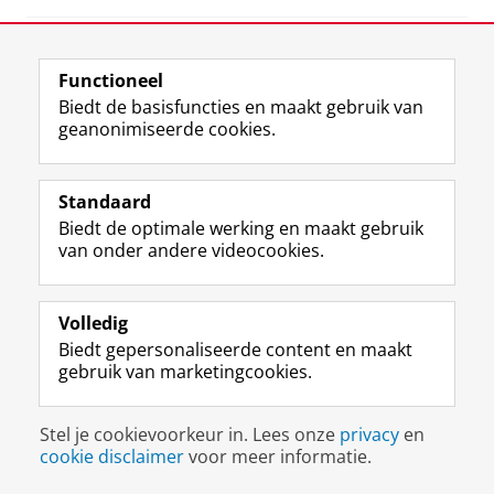
View this page in:
English
Functioneel
Biedt de basisfuncties en maakt gebruik van
F
L
R
I
Y
Volg de RUG
geanonimiseerde cookies.
a
i
S
n
o
c
n
S
s
u
e
k
-
t
T
Studiekiezers
Standaard
b
e
f
a
u
Biedt de optimale werking en maakt gebruik
Maatschappij/bedrijven
o
d
e
g
b
van onder andere videocookies.
o
I
e
r
e
Alumni
k
n
d
a
-
p
-
R
m
k
Over ons
a
p
i
-
a
Volledig
g
a
j
a
n
Biedt gepersonaliseerde content en maakt
i
g
k
c
a
gebruik van marketingcookies.
Disclaimer & Copyright
Privacy
Cookies
n
i
s
c
a
Inloggen
a
n
u
o
l
R
a
n
u
R
Stel je cookievoorkeur in. Lees onze
privacy
en
i
R
i
n
i
cookie disclaimer
voor meer informatie.
j
i
v
t
j