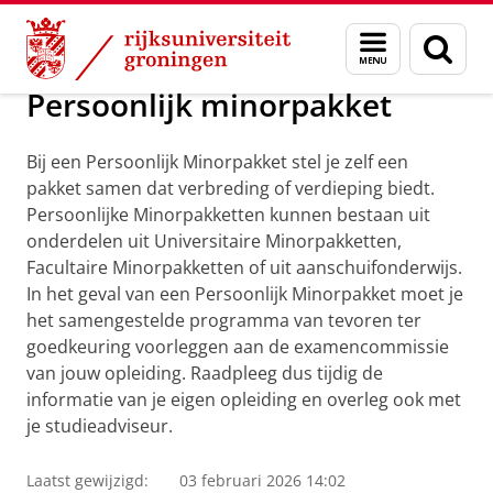
Skip
Skip
Onderwijs
Minor programma's
Menu
Zoek
to
to
en
Content
Navigation
zoeken
Persoonlijk minorpakket
Bij een Persoonlijk Minorpakket stel je zelf een
pakket samen dat verbreding of verdieping biedt.
Persoonlijke Minorpakketten kunnen bestaan uit
onderdelen uit Universitaire Minorpakketten,
Facultaire Minorpakketten of uit aanschuifonderwijs.
In het geval van een Persoonlijk Minorpakket moet je
het samengestelde programma van tevoren ter
goedkeuring voorleggen aan de examencommissie
van jouw opleiding. Raadpleeg dus tijdig de
informatie van je eigen opleiding en overleg ook met
je studieadviseur.
Laatst gewijzigd:
03 februari 2026 14:02