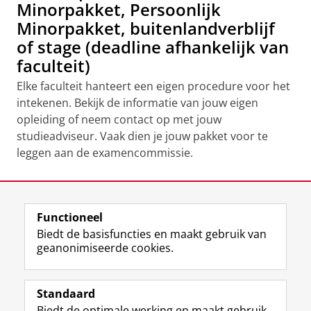
Minorpakket, Persoonlijk
Minorpakket, buitenlandverblijf
of stage (deadline afhankelijk van
faculteit)
Elke faculteit hanteert een eigen procedure voor het
intekenen. Bekijk de informatie van jouw eigen
opleiding of neem contact op met jouw
studieadviseur. Vaak dien je jouw pakket voor te
leggen aan de examencommissie.
Laatst gewijzigd:
21 mei 2026 16:02
Functioneel
View this page in:
English
Biedt de basisfuncties en maakt gebruik van
geanonimiseerde cookies.
F
L
R
I
Y
Volg de RUG
a
i
S
n
o
Standaard
c
n
S
s
u
Biedt de optimale werking en maakt gebruik