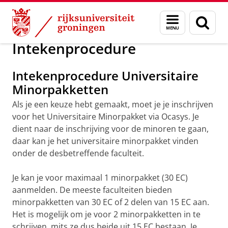
Skip
Skip
Onderwijs
Minor programma's
Menu
Zoek
to
to
en
Content
Navigation
zoeken
Intekenprocedure
Intekenprocedure Universitaire
Minorpakketten
Als je een keuze hebt gemaakt, moet je je inschrijven
voor het Universitaire Minorpakket via Ocasys. Je
dient naar de inschrijving voor de minoren te gaan,
daar kan je het universitaire minorpakket vinden
onder de desbetreffende faculteit.
Je kan je voor maximaal 1 minorpakket (30 EC)
aanmelden. De meeste faculteiten bieden
minorpakketten van 30 EC of 2 delen van 15 EC aan.
Het is mogelijk om je voor 2 minorpakketten in te
schrijven, mits ze dus beide uit 15 EC bestaan. Je