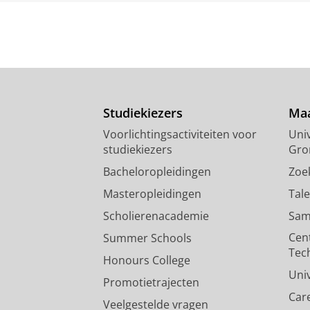
Studiekiezers
Maa
Voorlichtingsactiviteiten voor
Univ
studiekiezers
Gro
Bacheloropleidingen
Zoe
Masteropleidingen
Tal
Scholierenacademie
Sam
Cen
Summer Schools
Tec
Honours College
Uni
Promotietrajecten
Car
Veelgestelde vragen