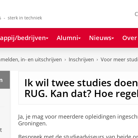
C
s - sterk in techniek
appij/bedrijven
Alumni
Nieuws
Over
melden, in- en uitschrijven
Inschrijven
Voor meer studi
Ik wil twee studies doe
n
RUG. Kan dat? Hoe regel
Ja, je mag voor meerdere opleidingen ingeschr
Groningen.
t
Bespreek met de studieadviseurs van beide opl