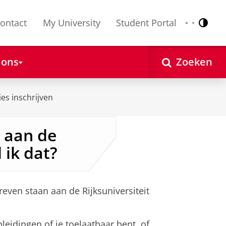
ontact
My University
Student Portal
Contr
Nederlands
English
 ons
Zoeken
es inschrijven
n aan de
 ik dat?
even staan aan de Rijksuniversiteit
eidingen of je toelaatbaar bent, of