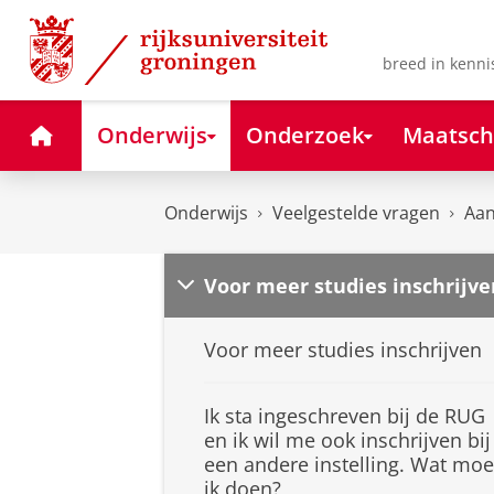
Skip
Skip
to
to
Content
Navigation
breed in kenni
Home
Onderwijs
Onderzoek
Maatsch
Onderwijs
Veelgestelde vragen
Aan
Voor meer studies inschrijve
Voor meer studies inschrijven
Ik sta ingeschreven bij de RUG
en ik wil me ook inschrijven bij
een andere instelling. Wat moe
ik doen?