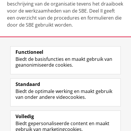
beschrijving van de organisatie tevens het draaiboek
voor de werkzaamheden van de SBE. Deel II geeft
een overzicht van de procedures en formulieren die
door de SBE gebruikt worden.
Laatst gewijzigd:
02 november 2020 22:03
Functioneel
View this page in:
English
Biedt de basisfuncties en maakt gebruik van
geanonimiseerde cookies.
F
L
R
I
Y
Volg de RUG
a
i
S
n
o
Standaard
c
n
S
s
u
Biedt de optimale werking en maakt gebruik
e
k
-
t
T
Studiekiezers
van onder andere videocookies.
b
e
f
a
u
Maatschappij/bedrijven
o
d
e
g
b
o
I
e
r
e
Alumni
k
n
d
a
-
Volledig
p
-
R
m
k
Biedt gepersonaliseerde content en maakt
Over ons
a
p
i
-
a
gebruik van marketingcookies.