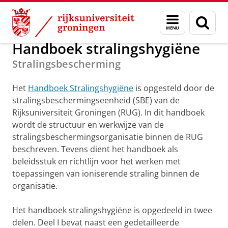
Skip
Skip
Onderwijs
Stralingsbescherming
Menu
Zoek
to
to
en
Content
Navigation
zoeken
Handboek stralingshygiëne
Stralingsbescherming
Het
Handboek Stralingshygiëne
is opgesteld door de
stralingsbeschermingseenheid (SBE) van de
Rijksuniversiteit Groningen (RUG). In dit handboek
wordt de structuur en werkwijze van de
stralingsbeschermingsorganisatie binnen de RUG
beschreven. Tevens dient het handboek als
beleidsstuk en richtlijn voor het werken met
toepassingen van ioniserende straling binnen de
organisatie.
Het handboek stralingshygiëne is opgedeeld in twee
delen. Deel I bevat naast een gedetailleerde