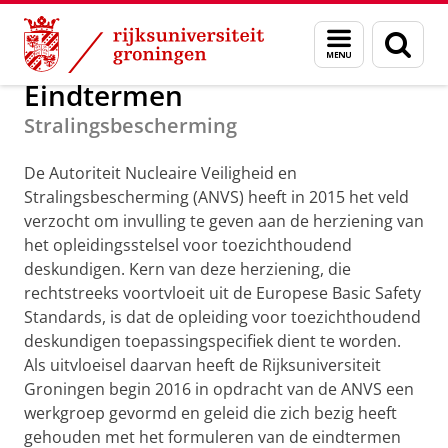
Skip
Skip
Onderwijs
Stralingsbescherming
Menu
Zoek
to
to
en
Content
Navigation
zoeken
Eindtermen
Stralingsbescherming
De Autoriteit Nucleaire Veiligheid en
Stralingsbescherming (ANVS) heeft in 2015 het veld
verzocht om invulling te geven aan de herziening van
het opleidingsstelsel voor toezichthoudend
deskundigen. Kern van deze herziening, die
rechtstreeks voortvloeit uit de Europese Basic Safety
Standards, is dat de opleiding voor toezichthoudend
deskundigen toepassingspecifiek dient te worden.
Als uitvloeisel daarvan heeft de Rijksuniversiteit
Groningen begin 2016 in opdracht van de ANVS een
werkgroep gevormd en geleid die zich bezig heeft
gehouden met het formuleren van de eindtermen