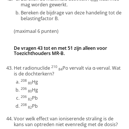
max
mag worden gewerkt.
Bereken de bijdrage van deze handeling tot de
belastingfactor B.
(maximaal 6 punten)
De vragen 43 tot en met 51 zijn alleen voor
Toezichthouders MR-B.
210
Het radionuclide
Po vervalt via α-verval. Wat
84
is de dochterkern?
208
Hg
80
206
Hg
80
206
Pb
82
208
Pb
82
Voor welk effect van ioniserende straling is de
kans van optreden niet evenredig met de dosis?