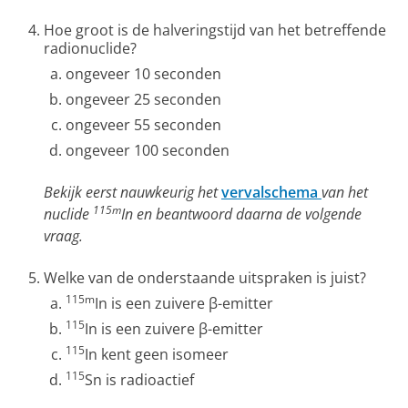
Hoe groot is de halveringstijd van het betreffende
radionuclide?
ongeveer 10 seconden
ongeveer 25 seconden
ongeveer 55 seconden
ongeveer 100 seconden
Bekijk eerst nauwkeurig het
vervalschema
van het
115m
nuclide
In en beantwoord daarna de volgende
vraag.
Welke van de onderstaande uitspraken is juist?
115m
In is een zuivere β-emitter
115
In is een zuivere β-emitter
115
In kent geen isomeer
115
Sn is radioactief