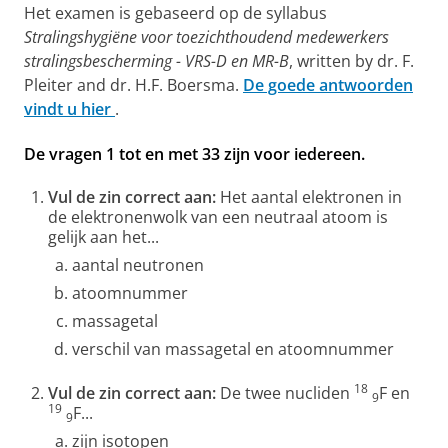
Het examen is gebaseerd op de syllabus
Stralingshygiëne voor toezichthoudend medewerkers
stralingsbescherming - VRS-D en MR-B
, written by dr. F.
Pleiter and dr. H.F. Boersma.
De goede antwoorden
vindt u hier
.
De vragen 1 tot en met 33 zijn voor iedereen.
Vul de zin correct aan:
Het aantal elektronen in
de elektronenwolk van een neutraal atoom is
gelijk aan het...
aantal neutronen
atoomnummer
massagetal
verschil van massagetal en atoomnummer
18
Vul de zin correct aan:
De twee nucliden
F en
9
19
F...
9
zijn isotopen