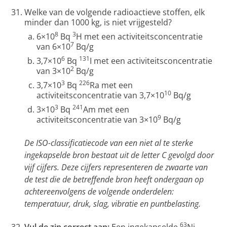
Welke van de volgende radioactieve stoffen, elk
minder dan 1000 kg, is niet vrijgesteld?
8
3
6×10
Bq
H met een activiteitsconcentratie
7
van 6×10
Bq/g
6
131
3,7×10
Bq
I met een activiteitsconcentratie
2
van 3×10
Bq/g
3
226
3,7×10
Bq
Ra met een
10
activiteitsconcentratie van 3,7×10
Bq/g
3
241
3×10
Bq
Am met een
9
activiteitsconcentratie van 3×10
Bq/g
De ISO-classificatiecode van een niet al te sterke
ingekapselde bron bestaat uit de letter C gevolgd door
vijf cijfers. Deze cijfers representeren de zwaarte van
de test die de betreffende bron heeft ondergaan op
achtereenvolgens de volgende onderdelen:
temperatuur, druk, slag, vibratie en puntbelasting.
63