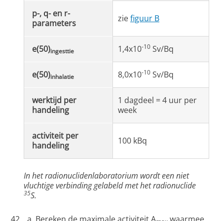
p-, q- en r-
zie
figuur B
parameters
-10
e(50)
1,4x10
Sv/Bq
ingesttie
-10
e(50)
8,0x10
Sv/Bq
inhalatie
werktijd per
1 dagdeel = 4 uur per
handeling
week
activiteit per
100 kBq
handeling
In het radionuclidenlaboratorium wordt een niet
vluchtige verbinding gelabeld met het radionuclide
35
S.
Bereken de maximale activiteit A
waarmee