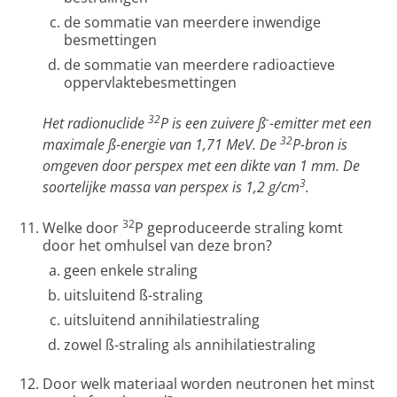
de sommatie van meerdere inwendige
besmettingen
de sommatie van meerdere radioactieve
oppervlaktebesmettingen
32
-
Het radionuclide
P is een zuivere ß
-emitter met een
32
maximale ß-energie van 1,71 MeV. De
P-bron is
omgeven door perspex met een dikte van 1 mm. De
3
soortelijke massa van perspex is 1,2 g/cm
.
32
Welke door
P geproduceerde straling komt
door het omhulsel van deze bron?
geen enkele straling
uitsluitend ß-straling
uitsluitend annihilatiestraling
zowel ß-straling als annihilatiestraling
Door welk materiaal worden neutronen het minst