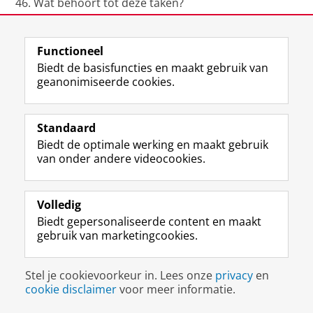
Wat behoort tot deze taken?
nieuwe werknemers inwijden in de huisregels
nieuwe werknemers inwijden in de schriftelijke
Functioneel
instructies
Biedt de basisfuncties en maakt gebruik van
nieuwe werknemers inwijden in zowel de
geanonimiseerde cookies.
huisregels als de schriftelijke instructies
geen van de bij [a] en [b] genoemde taken
omdat deze uitsluitend door een
Standaard
stralingsbeschermingsdeskundige mogen
Biedt de optimale werking en maakt gebruik
worden uitgevoerd
van onder andere videocookies.
In een opstelling voor röntgenfluorescentie wordt een
57
bron met het nuclide
Co gebruikt. Op 1 meter van
Volledig
deze bron is het equivalente dosistempo 85 μSv per
Biedt gepersonaliseerde content en maakt
57
uur. De bronconstante van
Co bedraagt h = 0,023
gebruik van marketingcookies.
2
-1
-1
μSv·m
·MBq
·h
.
Stel je cookievoorkeur in. Lees onze
privacy
en
Wat is de activiteit van deze bron?
cookie disclaimer
voor meer informatie.
ongeveer 3,7 MBq