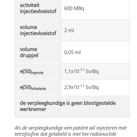
activiteit
600 MBq
injectievloeistof
volume
2 ml
injectievloeistof
volume
0,05 ml
druppel
-11
e(50)
1,1x10
Sv/Bq
injectie
-11
e(50)
2,9x10
Sv/Bq
inhalatie
de verpleegkundige is geen blootgestelde
werknemer
Als de verpleegkundige een patiënt wil injecteren met
tetrofosfine dat gelabeld is met het radionuclide