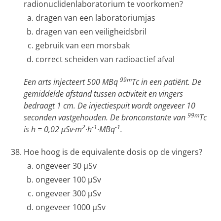
radionuclidenlaboratorium te voorkomen?
dragen van een laboratoriumjas
dragen van een veiligheidsbril
gebruik van een morsbak
correct scheiden van radioactief afval
99m
Een arts injecteert 500 MBq
Tc in een patiënt. De
gemiddelde afstand tussen activiteit en vingers
bedraagt 1 cm. De injectiespuit wordt ongeveer 10
99m
seconden vastgehouden. De bronconstante van
Tc
2
-1
-1
is h = 0,02 µSv·m
·h
·MBq
.
Hoe hoog is de equivalente dosis op de vingers?
ongeveer 30 µSv
ongeveer 100 µSv
ongeveer 300 µSv
ongeveer 1000 µSv