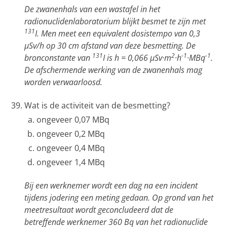
De zwanenhals van een wastafel in het
radionuclidenlaboratorium blijkt besmet te zijn met
131
I. Men meet een equivalent dosistempo van 0,3
µSv/h op 30 cm afstand van deze besmetting. De
131
2
-1
-1
bronconstante van
I is h = 0,066 µSv·m
·h
·MBq
.
De afschermende werking van de zwanenhals mag
worden verwaarloosd.
Wat is de activiteit van de besmetting?
ongeveer 0,07 MBq
ongeveer 0,2 MBq
ongeveer 0,4 MBq
ongeveer 1,4 MBq
Bij een werknemer wordt een dag na een incident
tijdens jodering een meting gedaan. Op grond van het
meetresultaat wordt geconcludeerd dat de
betreffende werknemer 360 Bq van het radionuclide