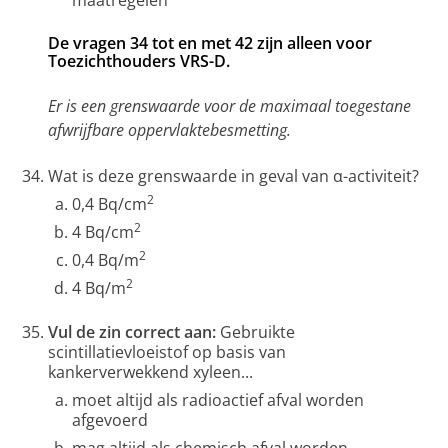
maatregelen
De vragen 34 tot en met 42 zijn alleen voor
Toezichthouders VRS-D.
Er is een grenswaarde voor de maximaal toegestane
afwrijfbare oppervlaktebesmetting.
Wat is deze grenswaarde in geval van α-activiteit?
2
0,4 Bq/cm
2
4 Bq/cm
2
0,4 Bq/m
2
4 Bq/m
Vul de zin correct aan:
Gebruikte
scintillatievloeistof op basis van
kankerverwekkend xyleen...
moet altijd als radioactief afval worden
afgevoerd