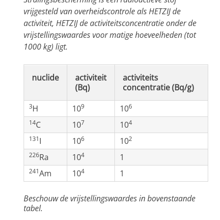
vrijgesteld van overheidscontrole als HETZIJ de
activiteit, HETZIJ de activiteitsconcentratie onder de
vrijstellingswaardes voor matige hoeveelheden (tot
1000 kg) ligt.
nuclide
activiteit
activiteits
(Bq)
concentratie (Bq/g)
3
9
6
H
10
10
14
7
4
C
10
10
131
6
2
I
10
10
226
4
Ra
10
1
241
4
Am
10
1
Beschouw de vrijstellingswaardes in bovenstaande
tabel.