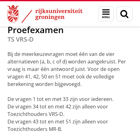
Skip
Skip
Onderwijs
Stralingsbescherming
Menu
Zoek
to
to
en
Content
Navigation
zoeken
Proefexamen
TS VRS-D
Bij de meerkeuzevragen moet één van de vier
alternatieven (a, b, c of d) worden aangekruist. Per
vraag is maar één antwoord juist. Voor de open
vragen 41, 42, 50 en 51 moet ook de volledige
berekening worden bijgevoegd.
De vragen 1 tot en met 33 zijn voor iedereen.
De vragen 34 tot en met 42 zijn alleen voor
Toezichthouders VRS-D.
De vragen 43 tot en met 51 zijn alleen voor
Toezichthouders MR-B.