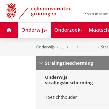
Skip
Skip
to
to
Content
Navigation
breed in kenni
Home
Onderwijs
Onderzoek
Maatsch
Onderwijs
Stra
Stralingsbescherming
Onderwijs
stralingsbescherming
Toezichthouder