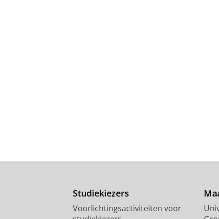
Studiekiezers
Maa
Voorlichtingsactiviteiten voor
Univ
studiekiezers
Gro