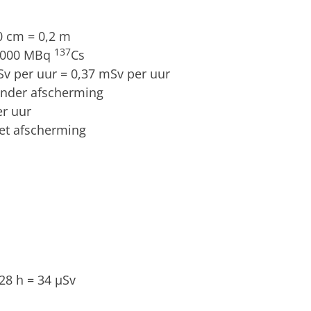
0 cm = 0,2 m
137
 4000 MBq
Cs
v per uur = 0,37 mSv per uur
onder afscherming
r uur
et afscherming
8 h = 34 μSv