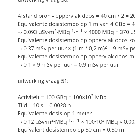
Afstand bron - oppervlak doos = 40 cm / 2 = 2
Equivalente dosistempo op 1 m van 4 GBq =
2
-1
-1
–› 0,093 μSv·m
·MBq
·h
× 4000 MBq = 370 μS
Equivalente dosistempo op oppervlak doos z
2
–› 0,37 mSv per uur × (1 m / 0,2 m)
= 9 mSv pe
Equivalente dosistempo op oppervlak doos m
–› 0,1 × 9 mSv per uur = 0,9 mSv per uur
uitwerking vraag 51:
3
Activiteit = 100 GBq = 100×10
MBq
Tijd = 10 s = 0,0028 h
Equivalente dosis op 1 meter
2
-1
-1
3
–› 0,12 μSv·m
·MBq
·h
× 100·10
MBq × 0,002
Equivalent dosistempo op 50 cm = 0,50 m