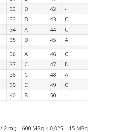
32
D
42
-
33
D
43
C
34
A
44
C
35
D
45
A
36
A
46
C
37
C
47
D
38
C
48
A
39
C
49
C
40
B
50
-
l / 2 ml) = 600 MBq × 0,025 = 15 MBq