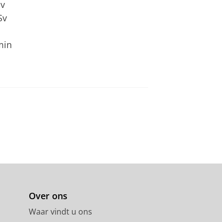
Sv
Sv
min
Over ons
Waar vindt u ons