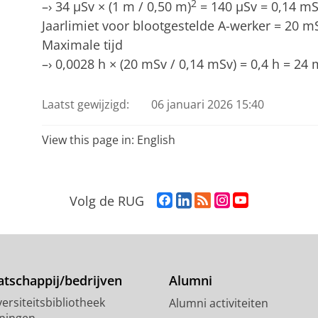
2
–› 34 μSv × (1 m / 0,50 m)
= 140 μSv = 0,14 m
Jaarlimiet voor blootgestelde A-werker = 20 m
Maximale tijd
–› 0,0028 h × (20 mSv / 0,14 mSv) = 0,4 h = 24 
Laatst gewijzigd:
06 januari 2026 15:40
View this page in:
English
F
L
R
I
Y
Volg de RUG
a
i
S
n
o
c
n
S
s
u
e
k
-
t
T
b
e
f
a
u
o
d
e
g
b
tschappij/bedrijven
Alumni
o
I
e
r
e
ersiteitsbibliotheek
Alumni activiteiten
k
n
d
a
-
ningen