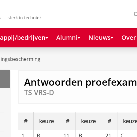
C
s - sterk in techniek
appij/bedrijven
Alumni
Nieuws
Over
lingsbescherming
Antwoorden proefexa
TS VRS-D
#
keuze
#
keuze
#
keuz
1
B
11
B
21
C