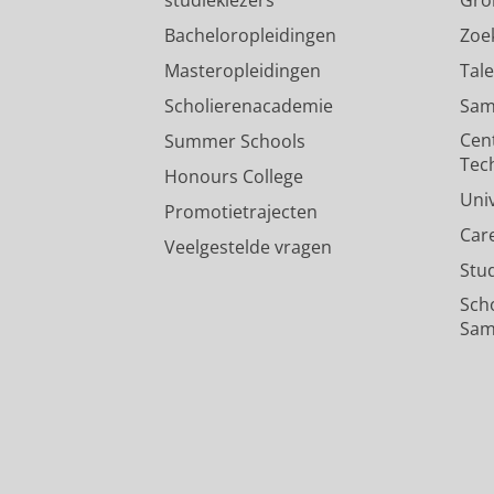
Bacheloropleidingen
Zoe
Masteropleidingen
Tal
Scholierenacademie
Sam
Cen
Summer Schools
Tec
Honours College
Uni
Promotietrajecten
Car
Veelgestelde vragen
Stu
Sch
Sam