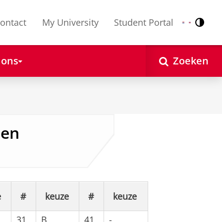
ontact
My University
Student Portal
Contr
Nederlands
English
 ons
Zoeken
men
e
#
keuze
#
keuze
31
B
41
-