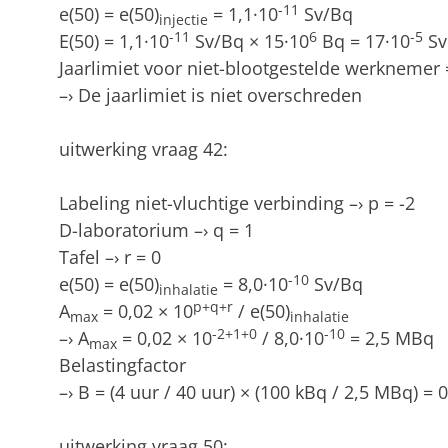
-11
e(50) = e(50)
= 1,1·10
Sv/Bq
injectie
-11
6
-5
E(50) = 1,1·10
Sv/Bq × 15·10
Bq = 17·10
Sv
Jaarlimiet voor niet-blootgestelde werknemer
–› De jaarlimiet is niet overschreden
uitwerking vraag 42:
Labeling niet-vluchtige verbinding –› p = -2
D-laboratorium –› q = 1
Tafel –› r = 0
-10
e(50) = e(50)
= 8,0·10
Sv/Bq
inhalatie
p+q+r
A
= 0,02 × 10
/ e(50)
max
inhalatie
-2+1+0
-10
–› A
= 0,02 × 10
/ 8,0·10
= 2,5 MBq
max
Belastingfactor
–› B = (4 uur / 40 uur) × (100 kBq / 2,5 MBq) = 0
uitwerking vraag 50: