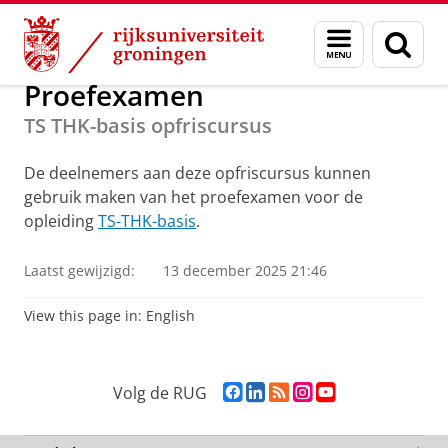
Skip
Skip
Onderwijs
Stralingsbescherming
Menu
Zoek
to
to
en
Content
Navigation
zoeken
Proefexamen
TS THK-basis opfriscursus
De deelnemers aan deze opfriscursus kunnen
gebruik maken van het proefexamen voor de
opleiding
TS-THK-basis
.
Laatst gewijzigd:
13 december 2025 21:46
View this page in:
English
F
L
R
I
Y
Volg de RUG
a
i
S
n
o
c
n
S
s
u