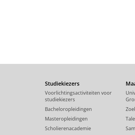
Studiekiezers
Maa
Voorlichtingsactiviteiten voor
Univ
studiekiezers
Gro
Bacheloropleidingen
Zoe
Masteropleidingen
Tal
Scholierenacademie
Sam