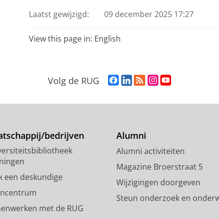
Laatst gewijzigd:
09 december 2025 17:27
View this page in:
English
F
L
R
I
Y
Volg de RUG
a
i
S
n
o
c
n
S
s
u
e
k
-
t
T
b
e
f
a
u
o
d
e
g
b
tschappij/bedrijven
Alumni
o
I
e
r
e
ersiteitsbibliotheek
Alumni activiteiten
k
n
d
a
-
ningen
p
-
R
m
k
Magazine Broerstraat 5
a
p
i
-
a
k een deskundige
Wijzigingen doorgeven
g
a
j
a
n
encentrum
Steun onderzoek en onderw
i
g
k
c
a
enwerken met de RUG
n
i
s
c
a