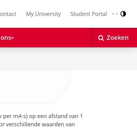
ontact
My University
Student Portal
Contr
Nederlands
English
 ons
Zoeken
 per mA·s) op een afstand van 1
or verschillende waarden van