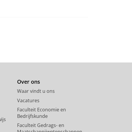
Over ons
Waar vindt u ons
Vacatures
Faculteit Economie en
Bedrijfskunde
ijs
Faculteit Gedrags- en
Maatschappijwetenschappen