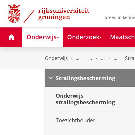
Skip
Skip
to
to
Content
Navigation
breed in kenni
Home
Onderwijs
Onderzoek
Maatsch
Onderwijs
Stra
Stralingsbescherming
Onderwijs
stralingsbescherming
Toezichthouder