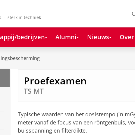
C
s - sterk in techniek
appij/bedrijven
Alumni
Nieuws
Over
lingsbescherming
Proefexamen
TS MT
Typische waarden van het dosistempo (in mGy
meter vanaf de focus van een röntgenbuis, vo
buisspanning en filterdikte.