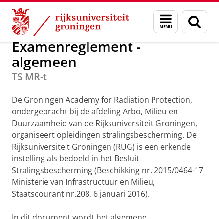
Skip
Skip
Onderwijs
Stralingsbescherming
Menu
Zoek
to
to
en
Content
Navigation
zoeken
Examenreglement -
algemeen
TS MR-t
De Groningen Academy for Radiation Protection,
ondergebracht bij de afdeling Arbo, Milieu en
Duurzaamheid van de Rijksuniversiteit Groningen,
organiseert opleidingen stralingsbescherming. De
Rijksuniversiteit Groningen (RUG) is een erkende
instelling als bedoeld in het Besluit
Stralingsbescherming (Beschikking nr. 2015/0464-17
Ministerie van Infrastructuur en Milieu,
Staatscourant nr.208, 6 januari 2016).
In dit document wordt het algemene