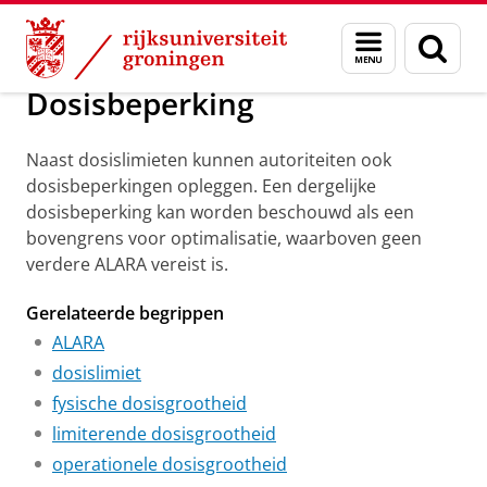
Skip
Skip
Groningen Academy for Radiation Protection
Menu
Zoek
to
to
en
Content
Navigation
zoeken
Dosisbeperking
Naast dosislimieten kunnen autoriteiten ook
dosisbeperkingen opleggen. Een dergelijke
dosisbeperking kan worden beschouwd als een
bovengrens voor optimalisatie, waarboven geen
verdere ALARA vereist is.
Gerelateerde begrippen
ALARA
dosislimiet
fysische dosisgrootheid
limiterende dosisgrootheid
operationele dosisgrootheid