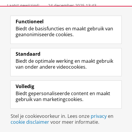
Laatst gewijzigd:
24 december 2025 13:43
View this page in:
English
Functioneel
Biedt de basisfuncties en maakt gebruik van
geanonimiseerde cookies.
F
L
R
I
Y
Volg de RUG
a
i
S
n
o
c
n
S
s
u
Standaard
e
k
-
t
T
Studiekiezers
Biedt de optimale werking en maakt gebruik
b
e
f
a
u
van onder andere videocookies.
Maatschappij/bedrijven
o
d
e
g
b
o
I
e
r
e
Alumni
k
n
d
a
-
Volledig
p
-
R
m
k
Over ons
Biedt gepersonaliseerde content en maakt
a
p
i
-
a
gebruik van marketingcookies.
g
a
j
a
n
i
g
k
c
a
Disclaimer & Copyright
Privacy
Cookies
n
i
s
c
a
Stel je cookievoorkeur in. Lees onze
Inloggen
privacy
en
a
n
u
o
l
cookie disclaimer
voor meer informatie.
R
a
n
u
R
i
R
i
n
i