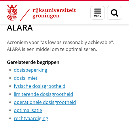
Skip
Skip
Groningen Academy for Radiation Protection
Menu
Zoek
to
to
en
Content
Navigation
zoeken
ALARA
Acroniem voor "as low as reasonably achievable".
ALARA is een middel om te optimaliseren.
Gerelateerde begrippen
dosisbeperking
dosislimiet
fysische dosisgrootheid
limiterende dosisgrootheid
operationele dosisgrootheid
optimalisatie
rechtvaardiging