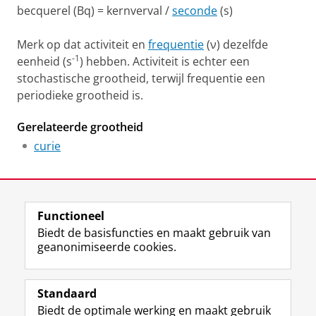
becquerel (Bq) = kernverval /
seconde
(s)
Merk op dat activiteit en
frequentie
(ν) dezelfde
-1
eenheid (s
) hebben. Activiteit is echter een
stochastische grootheid, terwijl frequentie een
periodieke grootheid is.
Gerelateerde grootheid
curie
Laatst gewijzigd:
07 januari 2026 13:53
Functioneel
View this page in:
English
Biedt de basisfuncties en maakt gebruik van
geanonimiseerde cookies.
F
L
R
I
Y
Volg de RUG
a
i
S
n
o
Standaard
c
n
S
s
u
Biedt de optimale werking en maakt gebruik
e
k
-
t
T
Studiekiezers