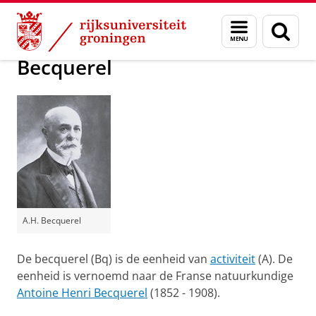
Skip
Skip
Groningen Academy for Radiation Protection
Menu
Zoek
to
to
en
Content
Navigation
zoeken
Becquerel
A.H. Becquerel
De becquerel (Bq) is de eenheid van
activiteit
(A). De
eenheid is vernoemd naar de Franse natuurkundige
Antoine Henri Becquerel
(1852 - 1908).